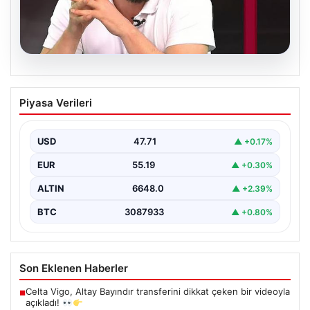
06.08.2026
Transfer krizi soruşturmaya dönüştü!
Piyasa Verileri
Burhan Can Terzi için harekete geçildi
USD
47.71
▲ +0.17%
EUR
55.19
▲ +0.30%
ALTIN
6648.0
▲ +2.39%
BTC
3087933
▲ +0.80%
Son Eklenen Haberler
Celta Vigo, Altay Bayındır transferini dikkat çeken bir videoyla
■
açıkladı!