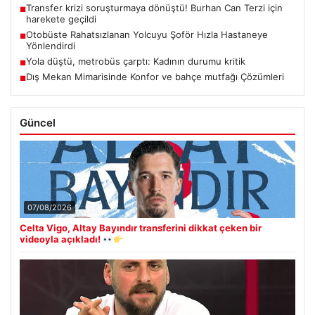
Transfer krizi soruşturmaya dönüştü! Burhan Can Terzi için
■
harekete geçildi
Otobüste Rahatsızlanan Yolcuyu Şoför Hızla Hastaneye
■
Yönlendirdi
Yola düştü, metrobüs çarptı: Kadının durumu kritik
■
Dış Mekan Mimarisinde Konfor ve bahçe mutfağı Çözümleri
■
Güncel
07/08/2026
Celta Vigo, Altay Bayındır transferini dikkat çeken bir
videoyla açıkladı!