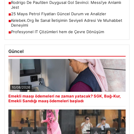
Rodrigo De Paul’den Duygusal Gol Sevinci: Messi’ye Anlamlı
■
Jest
25 Mayıs Petrol Fiyatları Güncel Durum ve Analizler
■
Kelebek.Org İle Sanal İletişimin Seviyeli Adresi Ve Muhabbet
■
Deneyimi
Profesyonel IT Çözümleri hem de Çevre Dönüşüm
■
Güncel
10/08/2026
Emekli maaşı ödemeleri ne zaman yatacak? SGK, Bağ-Kur,
Emekli Sandığı maaş ödemeleri başladı