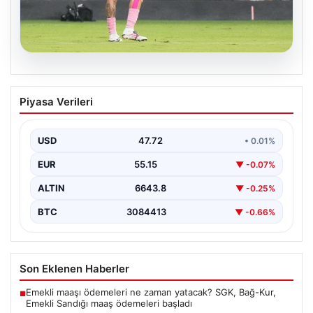
09.08.2026
Rodrigo De Paul’den Duygusal Gol
Piyasa Verileri
Sevinci: Messi’ye Anlamlı Jest
Arjantinli futbolcu Rodrigo De Paul, attığı golün
ardından sergilediği hareketle takım arkadaşı Lionel
USD
47.72
• 0.01%
Messi'ye…
EUR
55.15
▼ -0.07%
ALTIN
6643.8
▼ -0.25%
BTC
3084413
▼ -0.66%
Son Eklenen Haberler
Emekli maaşı ödemeleri ne zaman yatacak? SGK, Bağ-Kur,
■
Emekli Sandığı maaş ödemeleri başladı