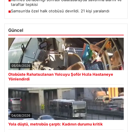
■
taraftar tepkisi
Samsun’da özel halk otobüsü devrildi. 21 kişi yaralandı
■
Güncel
05/08/2026
Otobüste Rahatsızlanan Yolcuyu Şoför Hızla Hastaneye
Yönlendirdi
04/08/2026
Yola düştü, metrobüs çarptı: Kadının durumu kritik