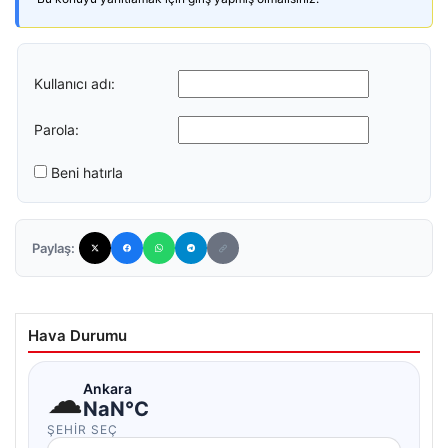
Kullanıcı adı:
Parola:
Beni hatırla
Paylaş:
Hava Durumu
☁
Ankara
NaN°C
ŞEHIR SEÇ