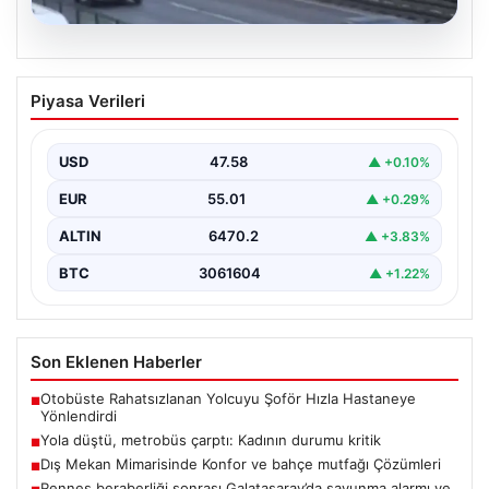
04.08.2026
Yola düştü, metrobüs çarptı: Kadının
Piyasa Verileri
durumu kritik
USD
47.58
▲ +0.10%
EUR
55.01
▲ +0.29%
ALTIN
6470.2
▲ +3.83%
BTC
3061604
▲ +1.22%
Son Eklenen Haberler
Otobüste Rahatsızlanan Yolcuyu Şoför Hızla Hastaneye
■
Yönlendirdi
Yola düştü, metrobüs çarptı: Kadının durumu kritik
■
Dış Mekan Mimarisinde Konfor ve bahçe mutfağı Çözümleri
■
Rennes beraberliği sonrası Galatasaray’da savunma alarmı ve