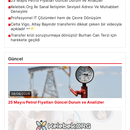
25 Mayıs Petrol Fiyatları Güncel Durum ve Analizler
■
Kelebek.Org İle Sanal İletişimin Seviyeli Adresi Ve Muhabbet
■
Deneyimi
Profesyonel IT Çözümleri hem de Çevre Dönüşüm
■
Celta Vigo, Altay Bayındır transferini dikkat çeken bir videoyla
■
açıkladı!
Transfer krizi soruşturmaya dönüştü! Burhan Can Terzi için
■
harekete geçildi
Güncel
08/08/2026
25 Mayıs Petrol Fiyatları Güncel Durum ve Analizler