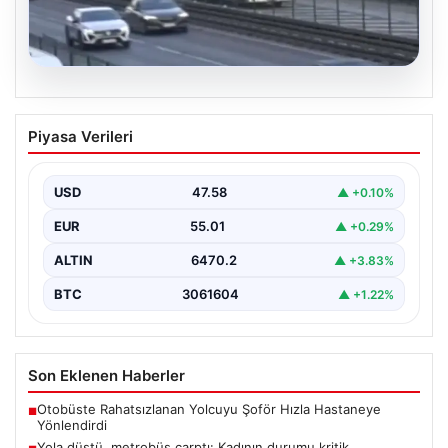
04.08.2026
Yola düştü, metrobüs çarptı: Kadının
Piyasa Verileri
durumu kritik
USD
47.58
▲ +0.10%
EUR
55.01
▲ +0.29%
ALTIN
6470.2
▲ +3.83%
BTC
3061604
▲ +1.22%
Son Eklenen Haberler
Otobüste Rahatsızlanan Yolcuyu Şoför Hızla Hastaneye
■
Yönlendirdi
Yola düştü, metrobüs çarptı: Kadının durumu kritik