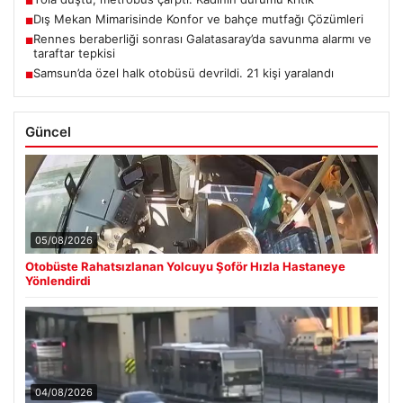
■
Dış Mekan Mimarisinde Konfor ve bahçe mutfağı Çözümleri
■
Rennes beraberliği sonrası Galatasaray’da savunma alarmı ve
■
taraftar tepkisi
Samsun’da özel halk otobüsü devrildi. 21 kişi yaralandı
■
Güncel
05/08/2026
Otobüste Rahatsızlanan Yolcuyu Şoför Hızla Hastaneye
Yönlendirdi
04/08/2026