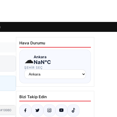
ı
Hava Durumu
☁
Ankara
NaN°C
ŞEHIR SEÇ
Bizi Takip Edin
#19980