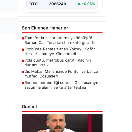
BTC
3066240
▲ +0.06%
Son Eklenen Haberler
Transfer krizi soruşturmaya dönüştü!
■
Burhan Can Terzi için harekete geçildi
Otobüste Rahatsızlanan Yolcuyu Şoför
■
Hızla Hastaneye Yönlendirdi
Yola düştü, metrobüs çarptı: Kadının
■
durumu kritik
Dış Mekan Mimarisinde Konfor ve bahçe
■
mutfağı Çözümleri
Rennes beraberliği sonrası Galatasaray’da
■
savunma alarmı ve taraftar tepkisi
Güncel