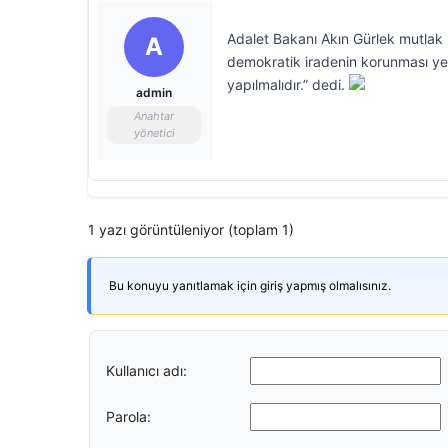
Adalet Bakanı Akın Gürlek mutlak b
A
demokratik iradenin korunması yer 
yapılmalıdır.” dedi.
admin
Anahtar
yönetici
1 yazı görüntüleniyor (toplam 1)
Bu konuyu yanıtlamak için giriş yapmış olmalısınız.
Kullanıcı adı:
Parola: