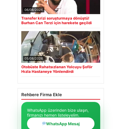
06/08/2026
Transfer krizi soruşturmaya dönüştü!
Burhan Can Terzi için harekete geçildi
05/08/2026
Otobüste Rahatsızlanan Yolcuyu Şoför
Hızla Hastaneye Yönlendirdi
Rehbere Firma Ekle
WhatsApp üzerinden bize ulaşın,
firmanızı hemen listeleyelim.
WhatsApp Mesaj