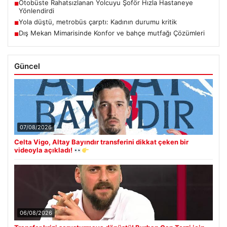
Otobüste Rahatsızlanan Yolcuyu Şoför Hızla Hastaneye
■
Yönlendirdi
Yola düştü, metrobüs çarptı: Kadının durumu kritik
■
Dış Mekan Mimarisinde Konfor ve bahçe mutfağı Çözümleri
■
Güncel
07/08/2026
Celta Vigo, Altay Bayındır transferini dikkat çeken bir
videoyla açıkladı!
06/08/2026