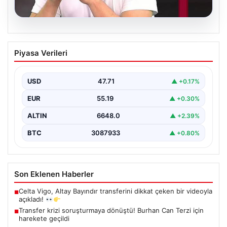
06.08.2026
Transfer krizi soruşturmaya dönüştü!
Piyasa Verileri
Burhan Can Terzi için harekete geçildi
USD
47.71
▲ +0.17%
EUR
55.19
▲ +0.30%
ALTIN
6648.0
▲ +2.39%
BTC
3087933
▲ +0.80%
Son Eklenen Haberler
Celta Vigo, Altay Bayındır transferini dikkat çeken bir videoyla
■
açıkladı!
Transfer krizi soruşturmaya dönüştü! Burhan Can Terzi için
■
harekete geçildi