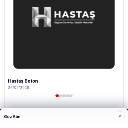
Hastaş Beton
26/05/2026
×
Göz Atın
Web sitemizi nasıl kullandığınızı daha iyi anlayabilmek,
deneyiminizi kişiselleştirmek ve geliştirmek amacıyla çerezler