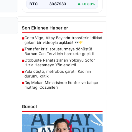
BTC
3087933
▲ +0.80%
Son Eklenen Haberler
Celta Vigo, Altay Bayındır transferini dikkat
■
çeken bir videoyla açıkladı!
Transfer krizi soruşturmaya dönüştü!
■
Burhan Can Terzi için harekete geçildi
Otobüste Rahatsızlanan Yolcuyu Şoför
■
Hızla Hastaneye Yönlendirdi
Yola düştü, metrobüs çarptı: Kadının
■
durumu kritik
Dış Mekan Mimarisinde Konfor ve bahçe
■
mutfağı Çözümleri
Güncel