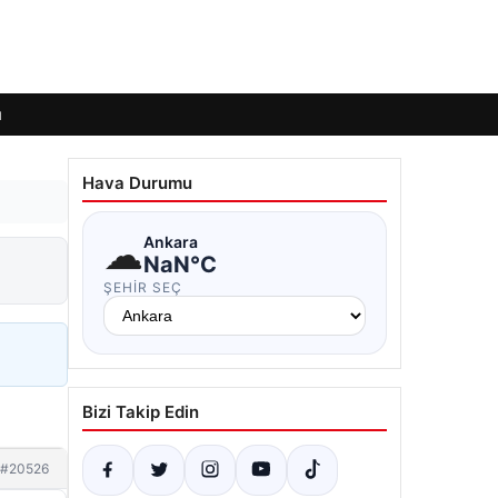
ı
Hava Durumu
☁
Ankara
NaN°C
ŞEHIR SEÇ
Bizi Takip Edin
#20526