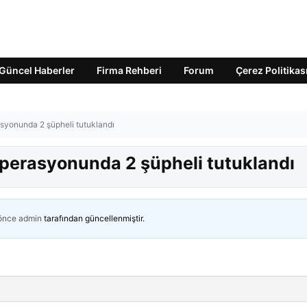
Güncel Haberler
Firma Rehberi
Forum
Çerez Politikas
asyonunda 2 şüpheli tutuklandı
operasyonunda 2 şüpheli tutuklandı
 önce
admin
tarafından güncellenmiştir.