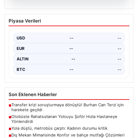
03.08.2026
Samsun’da özel halk otobüsü devrildi.
Piyasa Verileri
21 kişi yaralandı
{ "title": "Samsun’da Özel Halk Otobüsü Kaza Yaptı: 21
Yaralı", "content": "Samsun'un Çarşamba ilçesinde…
USD
--
--
EUR
--
--
ALTIN
--
--
BTC
--
--
Son Eklenen Haberler
Transfer krizi soruşturmaya dönüştü! Burhan Can Terzi için
■
harekete geçildi
Otobüste Rahatsızlanan Yolcuyu Şoför Hızla Hastaneye
■
Yönlendirdi
Yola düştü, metrobüs çarptı: Kadının durumu kritik
■
Dış Mekan Mimarisinde Konfor ve bahçe mutfağı Çözümleri
■