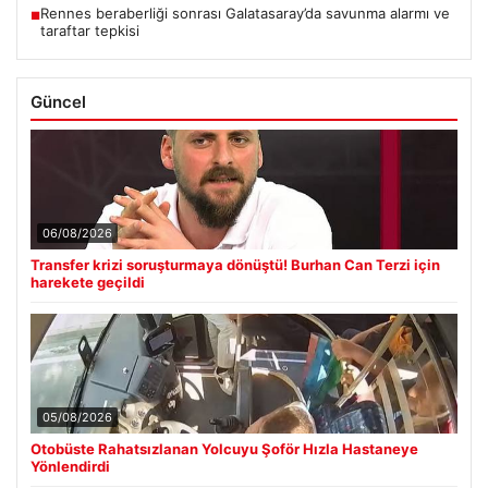
Rennes beraberliği sonrası Galatasaray’da savunma alarmı ve
■
taraftar tepkisi
Güncel
06/08/2026
Transfer krizi soruşturmaya dönüştü! Burhan Can Terzi için
harekete geçildi
05/08/2026
Otobüste Rahatsızlanan Yolcuyu Şoför Hızla Hastaneye
Yönlendirdi