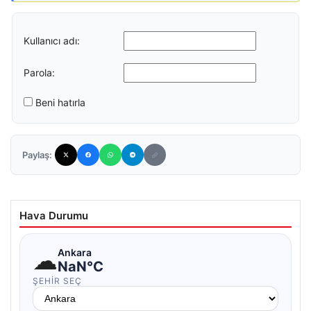
Kullanıcı adı:
Parola:
Beni hatırla
Paylaş:
Hava Durumu
☁
Ankara
NaN°C
ŞEHIR SEÇ