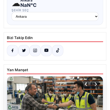
☁
Ankara
NaN°C
ŞEHIR SEÇ
Bizi Takip Edin
Yan Manşet