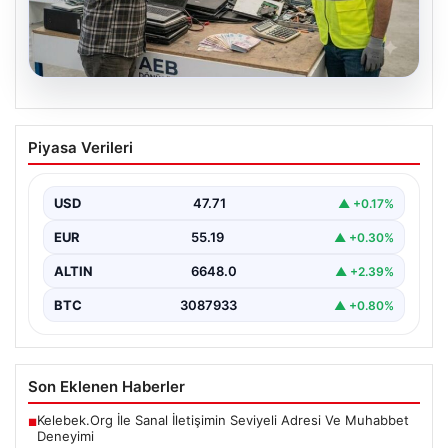
08.08.2026
Profesyonel IT Çözümleri hem de
Piyasa Verileri
Çevre Dönüşüm
Hızla ilerleyen teknoloji doğrultusunda şirketler cihaz
sistemlerini sürekli zamanda değiştirmektedir. Yapılan
USD
47.71
▲ +0.17%
güncelleme süreçlerinde boşta…
EUR
55.19
▲ +0.30%
ALTIN
6648.0
▲ +2.39%
BTC
3087933
▲ +0.80%
Son Eklenen Haberler
Kelebek.Org İle Sanal İletişimin Seviyeli Adresi Ve Muhabbet
■
Deneyimi