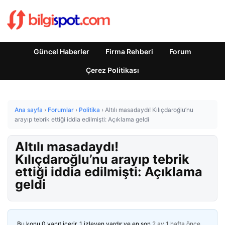
Güncel Haberler
Firma Rehberi
Forum
Çerez Politikası
Ana sayfa
›
Forumlar
›
Politika
›
Altılı masadaydı! Kılıçdaroğlu’nu
arayıp tebrik ettiği iddia edilmişti: Açıklama geldi
Altılı masadaydı!
Kılıçdaroğlu’nu arayıp tebrik
ettiği iddia edilmişti: Açıklama
geldi
Bu konu 0 yanıt içerir, 1 izleyen vardır ve en son
2 ay 1 hafta önce