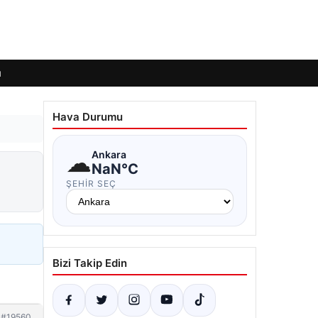
ı
Hava Durumu
☁
Ankara
NaN°C
ŞEHIR SEÇ
Bizi Takip Edin
#19560