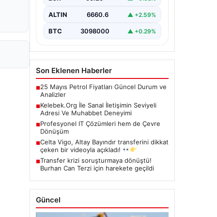
çeşitli…
ALTIN
6660.6
▲ +2.59%
BTC
3098000
▲ +0.29%
Son Eklenen Haberler
25 Mayıs Petrol Fiyatları Güncel Durum ve
■
Analizler
Kelebek.Org İle Sanal İletişimin Seviyeli
■
Adresi Ve Muhabbet Deneyimi
Profesyonel IT Çözümleri hem de Çevre
■
Dönüşüm
Celta Vigo, Altay Bayındır transferini dikkat
■
çeken bir videoyla açıkladı!
Transfer krizi soruşturmaya dönüştü!
■
Burhan Can Terzi için harekete geçildi
Güncel