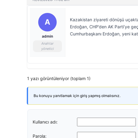
Kazakistan ziyareti dönüşü uçakt
A
Erdoğan, CHP’den AK Parti’ye geçe
Cumhurbaşkanı Erdoğan, yeni katılı
admin
Anahtar
yönetici
1 yazı görüntüleniyor (toplam 1)
Bu konuyu yanıtlamak için giriş yapmış olmalısınız.
Kullanıcı adı:
Parola: