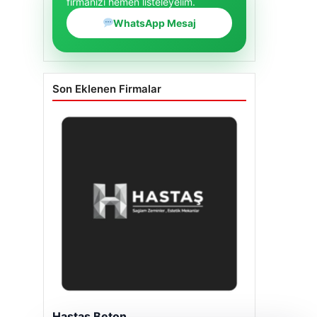
firmanızı hemen listeleyelim.
WhatsApp Mesaj
Son Eklenen Firmalar
Hastaş Beton