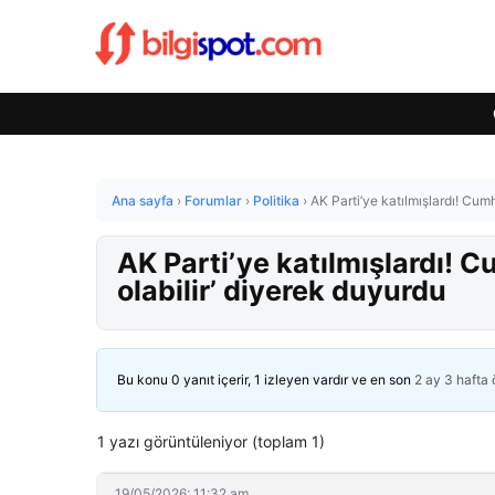
Ana sayfa
›
Forumlar
›
Politika
›
AK Parti’ye katılmışlardı! Cum
AK Parti’ye katılmışlardı! 
olabilir’ diyerek duyurdu
Bu konu 0 yanıt içerir, 1 izleyen vardır ve en son
2 ay 3 hafta
1 yazı görüntüleniyor (toplam 1)
19/05/2026: 11:32 am