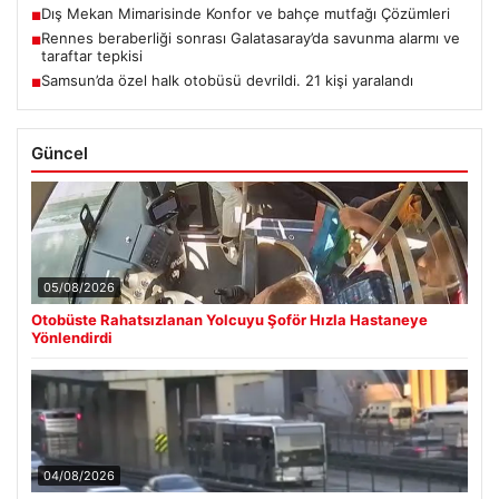
Dış Mekan Mimarisinde Konfor ve bahçe mutfağı Çözümleri
■
Rennes beraberliği sonrası Galatasaray’da savunma alarmı ve
■
taraftar tepkisi
Samsun’da özel halk otobüsü devrildi. 21 kişi yaralandı
■
Güncel
05/08/2026
Otobüste Rahatsızlanan Yolcuyu Şoför Hızla Hastaneye
Yönlendirdi
04/08/2026