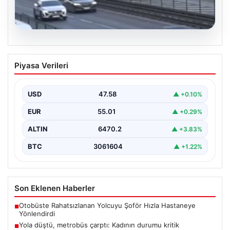
04.08.2026
Yola düştü, metrobüs çarptı: Kadının
Piyasa Verileri
durumu kritik
USD
47.58
▲ +0.10%
EUR
55.01
▲ +0.29%
ALTIN
6470.2
▲ +3.83%
BTC
3061604
▲ +1.22%
Son Eklenen Haberler
Otobüste Rahatsızlanan Yolcuyu Şoför Hızla Hastaneye
■
Yönlendirdi
Yola düştü, metrobüs çarptı: Kadının durumu kritik
■