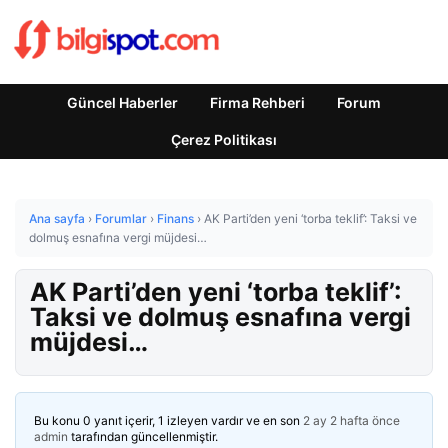
Güncel Haberler
Firma Rehberi
Forum
Çerez Politikası
Ana sayfa
›
Forumlar
›
Finans
›
AK Parti’den yeni ‘torba teklif’: Taksi ve
dolmuş esnafına vergi müjdesi…
AK Parti’den yeni ‘torba teklif’:
Taksi ve dolmuş esnafına vergi
müjdesi…
Bu konu 0 yanıt içerir, 1 izleyen vardır ve en son
2 ay 2 hafta önce
admin
tarafından güncellenmiştir.