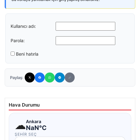
Kullanıcı adı:
Parola:
Beni hatırla
Paylaş:
Hava Durumu
☁
Ankara
NaN°C
ŞEHIR SEÇ