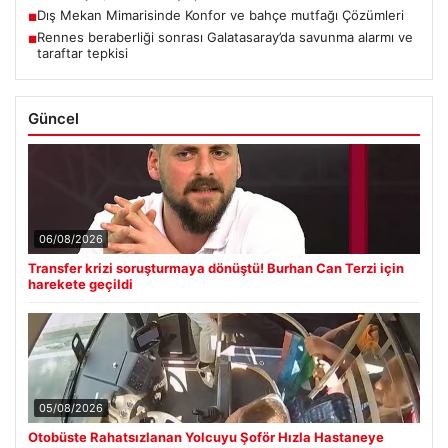
Dış Mekan Mimarisinde Konfor ve bahçe mutfağı Çözümleri
■
Rennes beraberliği sonrası Galatasaray’da savunma alarmı ve
■
taraftar tepkisi
Güncel
06/08/2026
Transfer krizi soruşturmaya dönüştü! Burhan Can Terzi için
harekete geçildi
05/08/2026
Otobüste Rahatsızlanan Yolcuyu Şoför Hızla Hastaneye