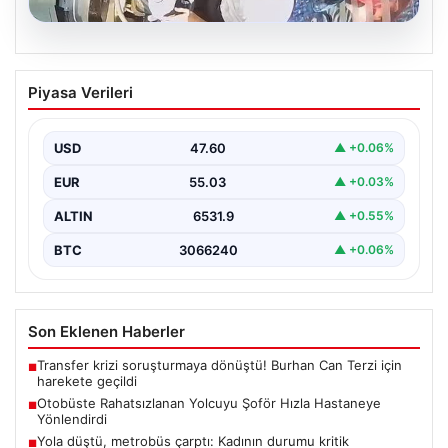
05.08.2026
Otobüste Rahatsızlanan Yolcuyu Şoför
Piyasa Verileri
Hızla Hastaneye Yönlendirdi
Trabzon'un yoğun ulaşım ağlarından biri olan halka açık
otobüslerinde yaşanan ilginç ve dikkat çekici…
USD
47.60
▲ +0.06%
EUR
55.03
▲ +0.03%
ALTIN
6531.9
▲ +0.55%
BTC
3066240
▲ +0.06%
Son Eklenen Haberler
Transfer krizi soruşturmaya dönüştü! Burhan Can Terzi için
■
harekete geçildi
Otobüste Rahatsızlanan Yolcuyu Şoför Hızla Hastaneye
■
Yönlendirdi
Yola düştü, metrobüs çarptı: Kadının durumu kritik
■