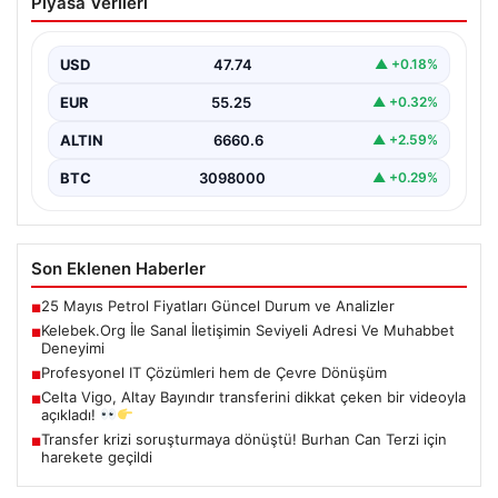
Piyasa Verileri
Adresi Ve Muhabbet Deneyimi
Dijital çağında insanların güvenli bir tarzda iletişim
oluşturması kritik bir hassasiyet taşımaktadır. Halen
USD
47.74
▲ +0.18%
çeşitli…
EUR
55.25
▲ +0.32%
ALTIN
6660.6
▲ +2.59%
BTC
3098000
▲ +0.29%
Son Eklenen Haberler
25 Mayıs Petrol Fiyatları Güncel Durum ve Analizler
■
Kelebek.Org İle Sanal İletişimin Seviyeli Adresi Ve Muhabbet
■
Deneyimi
Profesyonel IT Çözümleri hem de Çevre Dönüşüm
■
Celta Vigo, Altay Bayındır transferini dikkat çeken bir videoyla
■
açıkladı!
Transfer krizi soruşturmaya dönüştü! Burhan Can Terzi için
■
harekete geçildi