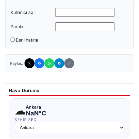
Kullanıcı adı:
Parola:
Beni hatırla
Paylaş:
Hava Durumu
☁
Ankara
NaN°C
ŞEHIR SEÇ