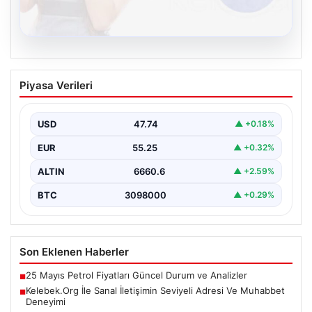
08.08.2026
Kelebek.Org İle Sanal İletişimin Seviyeli
Piyasa Verileri
Adresi Ve Muhabbet Deneyimi
Dijital çağında insanların güvenli bir tarzda iletişim
oluşturması kritik bir hassasiyet taşımaktadır. Halen
USD
47.74
▲ +0.18%
çeşitli…
EUR
55.25
▲ +0.32%
ALTIN
6660.6
▲ +2.59%
BTC
3098000
▲ +0.29%
Son Eklenen Haberler
25 Mayıs Petrol Fiyatları Güncel Durum ve Analizler
■
Kelebek.Org İle Sanal İletişimin Seviyeli Adresi Ve Muhabbet
■
Deneyimi