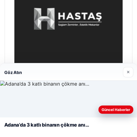
×
Göz Atın
Hastaş Beton
26/05/2026
Web sitemizi nasıl kullandığınızı daha iyi anlayabilmek,
deneyiminizi kişiselleştirmek ve geliştirmek amacıyla çerezler
Güncel Haberler
kullanıyoruz.
Çerez Politikamız
Adana’da 3 katlı binanın çökme anı…
Reddet
Kabul Et