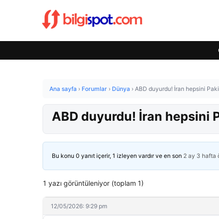
Ana sayfa
›
Forumlar
›
Dünya
›
ABD duyurdu! İran hepsini Paki
ABD duyurdu! İran hepsini 
Bu konu 0 yanıt içerir, 1 izleyen vardır ve en son
2 ay 3 hafta
1 yazı görüntüleniyor (toplam 1)
12/05/2026: 9:29 pm