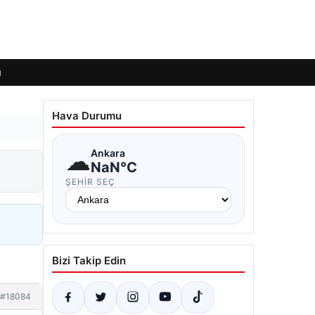
ı
Hava Durumu
☁
Ankara
NaN°C
ŞEHIR SEÇ
Bizi Takip Edin
#18084