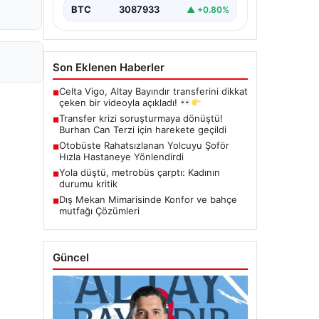
BTC
3087933
▲ +0.80%
Son Eklenen Haberler
Celta Vigo, Altay Bayındır transferini dikkat
■
çeken bir videoyla açıkladı!
Transfer krizi soruşturmaya dönüştü!
■
Burhan Can Terzi için harekete geçildi
Otobüste Rahatsızlanan Yolcuyu Şoför
■
Hızla Hastaneye Yönlendirdi
Yola düştü, metrobüs çarptı: Kadının
■
durumu kritik
Dış Mekan Mimarisinde Konfor ve bahçe
■
mutfağı Çözümleri
Güncel