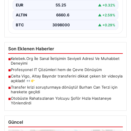
EUR
55.25
▲ +0.32%
ALTIN
6660.6
▲ +2.59%
BTC
3098000
▲ +0.29%
Son Eklenen Haberler
Kelebek.Org İle Sanal İletişimin Seviyeli Adresi Ve Muhabbet
■
Deneyimi
Profesyonel IT Çözümleri hem de Çevre Dönüşüm
■
Celta Vigo, Altay Bayındır transferini dikkat çeken bir videoyla
■
açıkladı!
Transfer krizi soruşturmaya dönüştü! Burhan Can Terzi için
■
harekete geçildi
Otobüste Rahatsızlanan Yolcuyu Şoför Hızla Hastaneye
■
Yönlendirdi
Güncel