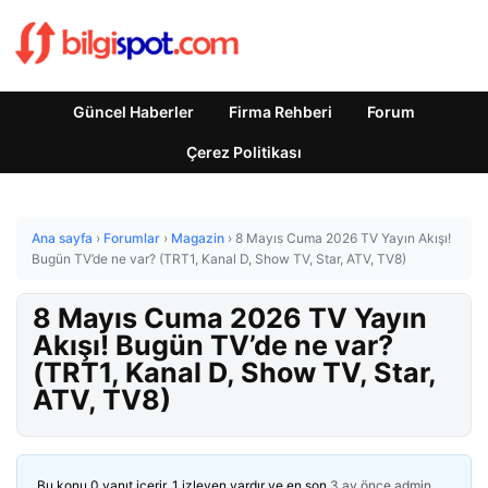
Güncel Haberler
Firma Rehberi
Forum
Çerez Politikası
Ana sayfa
›
Forumlar
›
Magazin
›
8 Mayıs Cuma 2026 TV Yayın Akışı!
Bugün TV’de ne var? (TRT1, Kanal D, Show TV, Star, ATV, TV8)
8 Mayıs Cuma 2026 TV Yayın
Akışı! Bugün TV’de ne var?
(TRT1, Kanal D, Show TV, Star,
ATV, TV8)
Bu konu 0 yanıt içerir, 1 izleyen vardır ve en son
3 ay önce
admin