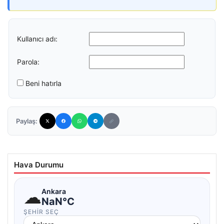
Kullanıcı adı:
Parola:
Beni hatırla
Paylaş:
Hava Durumu
☁
Ankara
NaN°C
ŞEHIR SEÇ