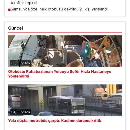
taraftar tepkisi
Samsun’da özel halk otobüsü devrildi. 21 kişi yaralandı
■
Güncel
05/08/2026
Otobüste Rahatsızlanan Yolcuyu Şoför Hızla Hastaneye
Yönlendirdi
04/08/2026
Yola düştü, metrobüs çarptı: Kadının durumu kritik