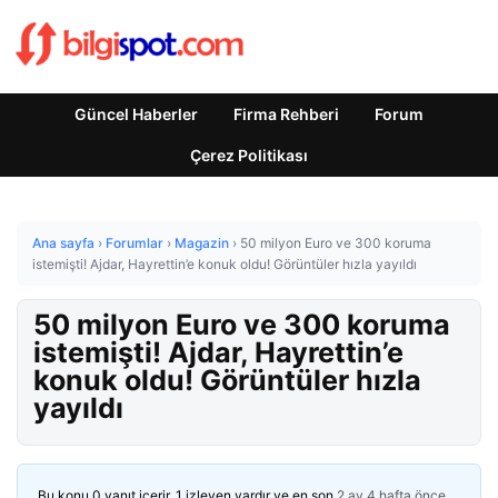
Güncel Haberler
Firma Rehberi
Forum
Çerez Politikası
Ana sayfa
›
Forumlar
›
Magazin
›
50 milyon Euro ve 300 koruma
istemişti! Ajdar, Hayrettin’e konuk oldu! Görüntüler hızla yayıldı
50 milyon Euro ve 300 koruma
istemişti! Ajdar, Hayrettin’e
konuk oldu! Görüntüler hızla
yayıldı
Bu konu 0 yanıt içerir, 1 izleyen vardır ve en son
2 ay 4 hafta önce