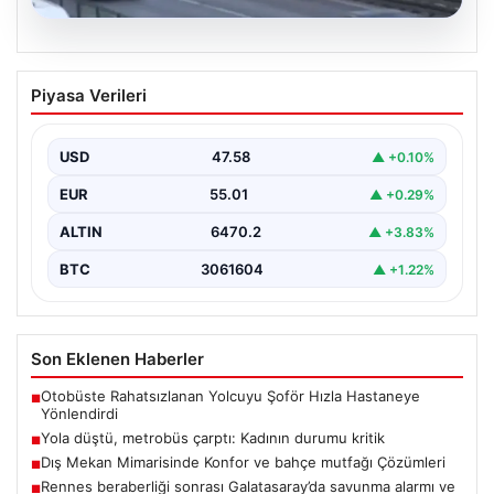
04.08.2026
Yola düştü, metrobüs çarptı: Kadının
Piyasa Verileri
durumu kritik
USD
47.58
▲ +0.10%
EUR
55.01
▲ +0.29%
ALTIN
6470.2
▲ +3.83%
BTC
3061604
▲ +1.22%
Son Eklenen Haberler
Otobüste Rahatsızlanan Yolcuyu Şoför Hızla Hastaneye
■
Yönlendirdi
Yola düştü, metrobüs çarptı: Kadının durumu kritik
■
Dış Mekan Mimarisinde Konfor ve bahçe mutfağı Çözümleri
■
Rennes beraberliği sonrası Galatasaray’da savunma alarmı ve
■