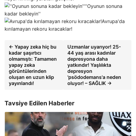
''Oyunun sonuna
kadar bekleyin''
Avrupa'da
kırılamayan rekoru kıracaklar!
← Yapay zeka hiç bu
Uzmanlar uyarıyor! 25-
kadar şaşırtıcı
44 yaş arası kadınlar
olmamıştı: Tamamen
depresyona daha
yapay zeka
yatkındır! Yaşlılıkta
görüntülerinden
depresyon
oluşan en uzun klip
'psödodemans'a neden
yayınlandı!
oluyor! – SAĞLIK →
Tavsiye Edilen Haberler