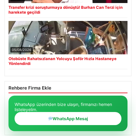
Transfer krizi soruşturmaya dönüştü! Burhan Can Terzi için
harekete geçildi
05/08/2026
Otobüste Rahatsızlanan Yolcuyu Şoför Hızla Hastaneye
Yönlendirdi
Rehbere Firma Ekle
WhatsApp üzerinden bize ulaşın, firmanızı hemen
listeleyelim.
WhatsApp Mesaj