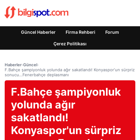
Güncel Haberler
Firma Rehberi
Forum
Çerez Politikası
Haberler
›
Güncel
›
F.Bahçe şampiyonluk yolunda ağır sakatlandı! Konyaspor'un sürpriz
sonucu…Fenerbahçe deplasmanı
F.Bahçe şampiyonluk
yolunda ağır
sakatlandı!
Konyaspor'un sürpriz