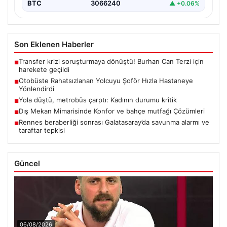
BTC
3066240
▲ +0.06%
Son Eklenen Haberler
Transfer krizi soruşturmaya dönüştü! Burhan Can Terzi için
■
harekete geçildi
Otobüste Rahatsızlanan Yolcuyu Şoför Hızla Hastaneye
■
Yönlendirdi
Yola düştü, metrobüs çarptı: Kadının durumu kritik
■
Dış Mekan Mimarisinde Konfor ve bahçe mutfağı Çözümleri
■
Rennes beraberliği sonrası Galatasaray’da savunma alarmı ve
■
taraftar tepkisi
Güncel
06/08/2026