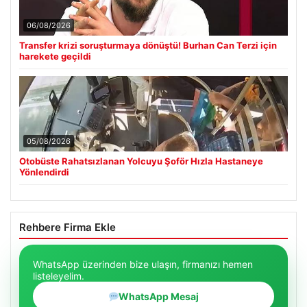
06/08/2026
Transfer krizi soruşturmaya dönüştü! Burhan Can Terzi için
harekete geçildi
05/08/2026
Otobüste Rahatsızlanan Yolcuyu Şoför Hızla Hastaneye
Yönlendirdi
Rehbere Firma Ekle
WhatsApp üzerinden bize ulaşın, firmanızı hemen
listeleyelim.
WhatsApp Mesaj