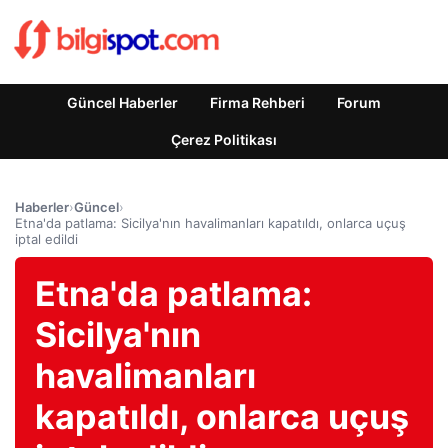
Güncel Haberler
Firma Rehberi
Forum
Çerez Politikası
Haberler
›
Güncel
›
Etna'da patlama: Sicilya'nın havalimanları kapatıldı, onlarca uçuş
iptal edildi
Etna'da patlama:
Sicilya'nın
havalimanları
kapatıldı, onlarca uçuş