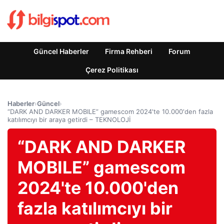
Güncel Haberler
Firma Rehberi
Forum
Çerez Politikası
Haberler
›
Güncel
›
“DARK AND DARKER MOBILE” gamescom 2024'te 10.000'den fazla
katılımcıyı bir araya getirdi – TEKNOLOJİ
“DARK AND DARKER
MOBILE” gamescom
2024'te 10.000'den
fazla katılımcıyı bir