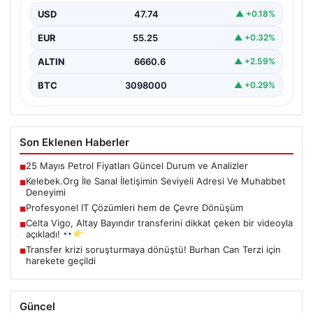
oluşturması kritik bir hassasiyet taşımaktadır. Halen
USD
47.74
▲ +0.18%
çeşitli…
EUR
55.25
▲ +0.32%
ALTIN
6660.6
▲ +2.59%
BTC
3098000
▲ +0.29%
Son Eklenen Haberler
25 Mayıs Petrol Fiyatları Güncel Durum ve Analizler
■
Kelebek.Org İle Sanal İletişimin Seviyeli Adresi Ve Muhabbet
■
Deneyimi
Profesyonel IT Çözümleri hem de Çevre Dönüşüm
■
Celta Vigo, Altay Bayındır transferini dikkat çeken bir videoyla
■
açıkladı!
Transfer krizi soruşturmaya dönüştü! Burhan Can Terzi için
■
harekete geçildi
Güncel