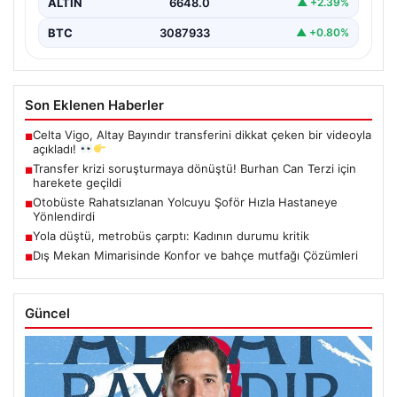
ALTIN
6648.0
▲ +2.39%
BTC
3087933
▲ +0.80%
Son Eklenen Haberler
Celta Vigo, Altay Bayındır transferini dikkat çeken bir videoyla
■
açıkladı!
Transfer krizi soruşturmaya dönüştü! Burhan Can Terzi için
■
harekete geçildi
Otobüste Rahatsızlanan Yolcuyu Şoför Hızla Hastaneye
■
Yönlendirdi
Yola düştü, metrobüs çarptı: Kadının durumu kritik
■
Dış Mekan Mimarisinde Konfor ve bahçe mutfağı Çözümleri
■
Güncel