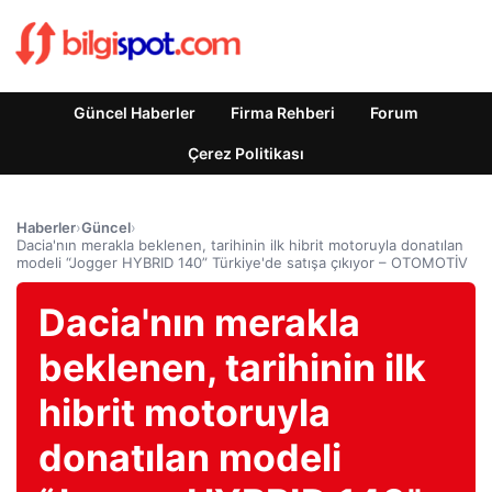
Güncel Haberler
Firma Rehberi
Forum
Çerez Politikası
Haberler
›
Güncel
›
Dacia'nın merakla beklenen, tarihinin ilk hibrit motoruyla donatılan
modeli “Jogger HYBRID 140” Türkiye'de satışa çıkıyor – OTOMOTİV
Dacia'nın merakla
beklenen, tarihinin ilk
hibrit motoruyla
donatılan modeli