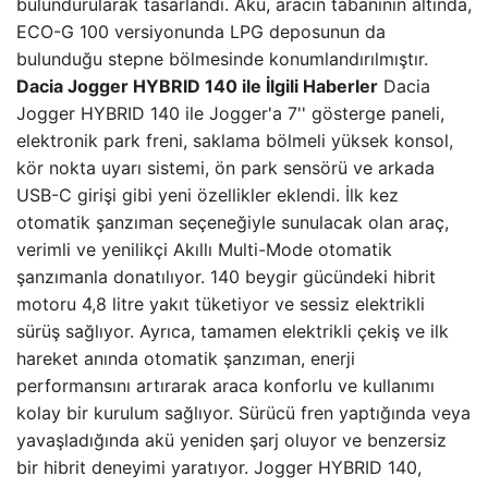
bulundurularak tasarlandı. Akü, aracın tabanının altında,
ECO-G 100 versiyonunda LPG deposunun da
bulunduğu stepne bölmesinde konumlandırılmıştır.
Dacia Jogger HYBRID 140 ile İlgili Haberler
Dacia
Jogger HYBRID 140 ile Jogger'a 7'' gösterge paneli,
elektronik park freni, saklama bölmeli yüksek konsol,
kör nokta uyarı sistemi, ön park sensörü ve arkada
USB-C girişi gibi yeni özellikler eklendi. İlk kez
otomatik şanzıman seçeneğiyle sunulacak olan araç,
verimli ve yenilikçi Akıllı Multi-Mode otomatik
şanzımanla donatılıyor. 140 beygir gücündeki hibrit
motoru 4,8 litre yakıt tüketiyor ve sessiz elektrikli
sürüş sağlıyor. Ayrıca, tamamen elektrikli çekiş ve ilk
hareket anında otomatik şanzıman, enerji
performansını artırarak araca konforlu ve kullanımı
kolay bir kurulum sağlıyor. Sürücü fren yaptığında veya
yavaşladığında akü yeniden şarj oluyor ve benzersiz
bir hibrit deneyimi yaratıyor. Jogger HYBRID 140,