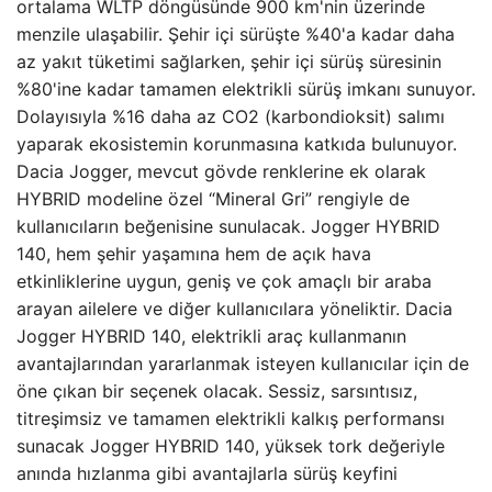
ortalama WLTP döngüsünde 900 km'nin üzerinde
menzile ulaşabilir. Şehir içi sürüşte %40'a kadar daha
az yakıt tüketimi sağlarken, şehir içi sürüş süresinin
%80'ine kadar tamamen elektrikli sürüş imkanı sunuyor.
Dolayısıyla %16 daha az CO2 (karbondioksit) salımı
yaparak ekosistemin korunmasına katkıda bulunuyor.
Dacia Jogger, mevcut gövde renklerine ek olarak
HYBRID modeline özel “Mineral Gri” rengiyle de
kullanıcıların beğenisine sunulacak. Jogger HYBRID
140, hem şehir yaşamına hem de açık hava
etkinliklerine uygun, geniş ve çok amaçlı bir araba
arayan ailelere ve diğer kullanıcılara yöneliktir. Dacia
Jogger HYBRID 140, elektrikli araç kullanmanın
avantajlarından yararlanmak isteyen kullanıcılar için de
öne çıkan bir seçenek olacak. Sessiz, sarsıntısız,
titreşimsiz ve tamamen elektrikli kalkış performansı
sunacak Jogger HYBRID 140, yüksek tork değeriyle
anında hızlanma gibi avantajlarla sürüş keyfini