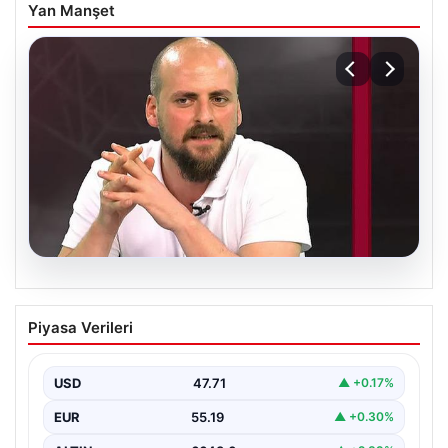
Yan Manşet
06.08.2026
Transfer krizi soruşturmaya dönüştü!
Piyasa Verileri
Burhan Can Terzi için harekete geçildi
USD
47.71
▲ +0.17%
EUR
55.19
▲ +0.30%