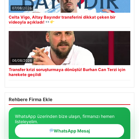
07/08/2026
Celta Vigo, Altay Bayındır transferini dikkat çeken bir
videoyla açıkladı!
06/08/2026
Transfer krizi soruşturmaya dönüştü! Burhan Can Terzi için
harekete geçildi
Rehbere Firma Ekle
WhatsApp üzerinden bize ulaşın, firmanızı hemen
listeleyelim.
WhatsApp Mesaj