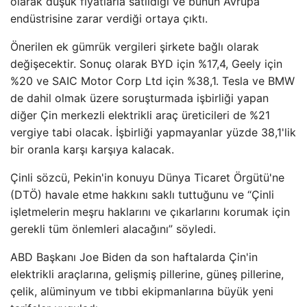
olarak düşük fiyatlarla satıldığı ve bunun Avrupa
endüstrisine zarar verdiği ortaya çıktı.
Önerilen ek gümrük vergileri şirkete bağlı olarak
değişecektir. Sonuç olarak BYD için %17,4, Geely için
%20 ve SAIC Motor Corp Ltd için %38,1. Tesla ve BMW
de dahil olmak üzere soruşturmada işbirliği yapan
diğer Çin merkezli elektrikli araç üreticileri de %21
vergiye tabi olacak. İşbirliği yapmayanlar yüzde 38,1'lik
bir oranla karşı karşıya kalacak.
Çinli sözcü, Pekin'in konuyu Dünya Ticaret Örgütü'ne
(DTÖ) havale etme hakkını saklı tuttuğunu ve “Çinli
işletmelerin meşru haklarını ve çıkarlarını korumak için
gerekli tüm önlemleri alacağını” söyledi.
ABD Başkanı Joe Biden da son haftalarda Çin'in
elektrikli araçlarına, gelişmiş pillerine, güneş pillerine,
çelik, alüminyum ve tıbbi ekipmanlarına büyük yeni