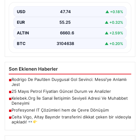
Küresel enerji piyasalarındaki hareketlilik yakından takip
edilirken, özellikle Orta Doğu bölgesinde yaşanan
USD
47.74
▲ +0.18%
gelişmeler petrol…
EUR
55.25
▲ +0.32%
ALTIN
6660.6
▲ +2.59%
BTC
3104638
▲ +0.20%
Son Eklenen Haberler
Rodrigo De Paul’den Duygusal Gol Sevinci: Messi’ye Anlamlı
■
Jest
25 Mayıs Petrol Fiyatları Güncel Durum ve Analizler
■
Kelebek.Org İle Sanal İletişimin Seviyeli Adresi Ve Muhabbet
■
Deneyimi
Profesyonel IT Çözümleri hem de Çevre Dönüşüm
■
Celta Vigo, Altay Bayındır transferini dikkat çeken bir videoyla
■
açıkladı!