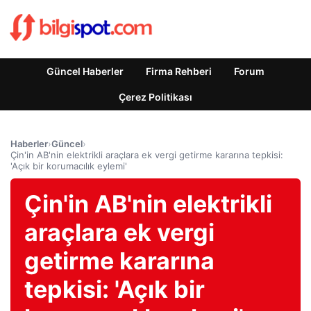
Güncel Haberler
Firma Rehberi
Forum
Çerez Politikası
Haberler
›
Güncel
›
Çin'in AB'nin elektrikli araçlara ek vergi getirme kararına tepkisi:
'Açık bir korumacılık eylemi'
Çin'in AB'nin elektrikli
araçlara ek vergi
getirme kararına
tepkisi: 'Açık bir