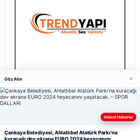
×
Göz Atın
Trend Yapı Akustik
18/04/2026
Güncel Haberler
Web sitemizi nasıl kullandığınızı daha iyi anlayabilmek,
Çankaya Belediyesi, Ahlatlıbel Atatürk Parkı'na
deneyiminizi kişiselleştirmek ve geliştirmek amacıyla çerezler
kuracağı dev ekrana EURO 2024 heyecanını