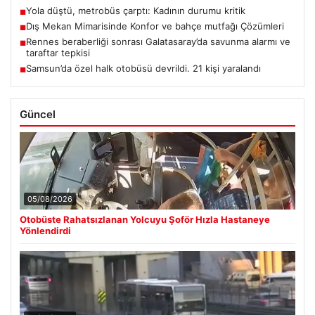
Yola düştü, metrobüs çarptı: Kadının durumu kritik
■
Dış Mekan Mimarisinde Konfor ve bahçe mutfağı Çözümleri
■
Rennes beraberliği sonrası Galatasaray’da savunma alarmı ve
■
taraftar tepkisi
Samsun’da özel halk otobüsü devrildi. 21 kişi yaralandı
■
Güncel
05/08/2026
Otobüste Rahatsızlanan Yolcuyu Şoför Hızla Hastaneye
Yönlendirdi