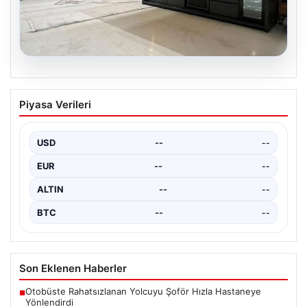
04.08.2026
Dış Mekan Mimarisinde Konfor ve
Piyasa Verileri
bahçe mutfağı Çözümleri
Belli ki açık hava yaşam alanları, evlerin en popüler
alanlarından bir tanesi haline gelmiştir.…
USD
--
--
EUR
--
--
ALTIN
--
--
BTC
--
--
Son Eklenen Haberler
Otobüste Rahatsızlanan Yolcuyu Şoför Hızla Hastaneye
■
Yönlendirdi