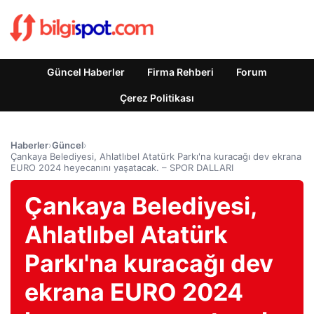
Güncel Haberler
Firma Rehberi
Forum
Çerez Politikası
Haberler
›
Güncel
›
Çankaya Belediyesi, Ahlatlıbel Atatürk Parkı'na kuracağı dev ekrana
EURO 2024 heyecanını yaşatacak. – SPOR DALLARI
Çankaya Belediyesi,
Ahlatlıbel Atatürk
Parkı'na kuracağı dev
ekrana EURO 2024