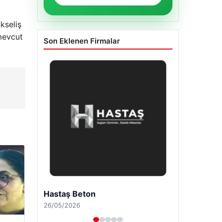
ükseliş
 mevcut
Son Eklenen Firmalar
Enes Kaplan Avukatlık Bürosu
28/04/2026