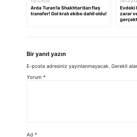
15/12/2025
14/12/20
Arda Turan’la Shakhtar’dan flaş
Evdeki 
transfer! Gol kralı ekibe dahil oldu!
zarar v
gerçekt
Bir yanıt yazın
E-posta adresiniz yayınlanmayacak.
Gerekli ala
Yorum
*
Ad
*