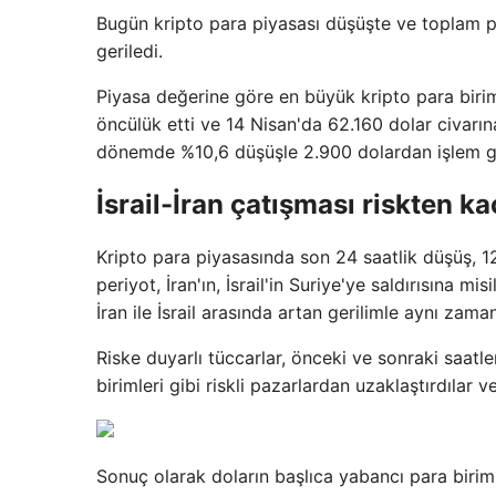
Bugün kripto para piyasası düşüşte ve toplam p
geriledi.
Piyasa değerine göre en büyük kripto para birim
öncülük etti ve 14 Nisan'da 62.160 dolar civarına
dönemde %10,6 düşüşle 2.900 dolardan işlem g
İsrail-İran çatışması riskten ka
Kripto para piyasasında son 24 saatlik düşüş, 
periyot,
İran'ın, İsrail'in Suriye'ye saldırısına m
İran ile İsrail arasında artan gerilimle aynı zama
Riske duyarlı tüccarlar, önceki ve sonraki saatl
birimleri gibi riskli pazarlardan uzaklaştırdılar 
Sonuç olarak doların başlıca yabancı para birim