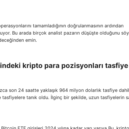
eri operasyonlarını tamamladığının doğrulanmasının ardından
şuyor.
Bu arada birçok analist pazarın düşüşte olduğunu söy
edeceğinden emin.
indeki kripto para pozisyonları tasfiye
zca son 24 saatte yaklaşık 964 milyon dolarlık tasfiye dahi
sfiyelere tanık oldu. İlginç bir şekilde, uzun tasfiyelerin sa
 Bitcoin ETF girişleri
2024 yılına kadar yarı yarıya
Bu, kript