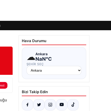
ı
Hava Durumu
☁
Ankara
NaN°C
ŞEHIR SEÇ
rest
Bizi Takip Edin
duğu