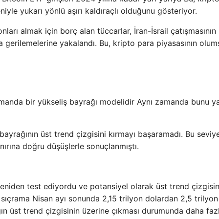
yle yukarı yönlü aşırı kaldıraçlı olduğunu gösteriyor.
arı almak için borç alan tüccarlar, İran-İsrail çatışmasını
sa gerilemelerine yakalandı. Bu, kripto para piyasasının olu
manda bir yükseliş bayrağı modelidir
Aynı zamanda bunu ya
bayrağının üst trend çizgisini kırmayı başaramadı. Bu seviy
ınırına doğru düşüşlerle sonuçlanmıştı.
 yeniden test ediyordu ve potansiyel olarak üst trend çizgisi
 sıçrama Nisan ayı sonunda 2,15 trilyon dolardan 2,5 trilyon
ağın üst trend çizgisinin üzerine çıkması durumunda daha faz