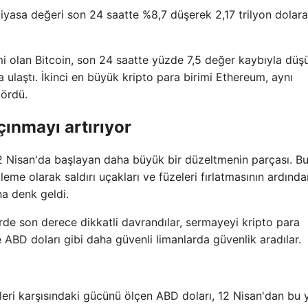
iyasa değeri son 24 saatte %8,7 düşerek 2,17 trilyon dolara
i olan Bitcoin, son 24 saatte yüzde 7,5 değer kaybıyla düş
 ulaştı. İkinci en büyük kripto para birimi Ethereum, aynı
ördü.
çınmayı artırıyor
12 Nisan'da başlayan daha büyük bir düzeltmenin parçası. B
isilleme olarak saldırı uçakları ve füzeleri fırlatmasının ardınd
na denk geldi.
erde son derece dikkatli davrandılar, sermayeyi kripto para
ve ABD doları gibi daha güvenli limanlarda güvenlik aradılar.
leri karşısındaki gücünü ölçen ABD doları, 12 Nisan'dan bu 