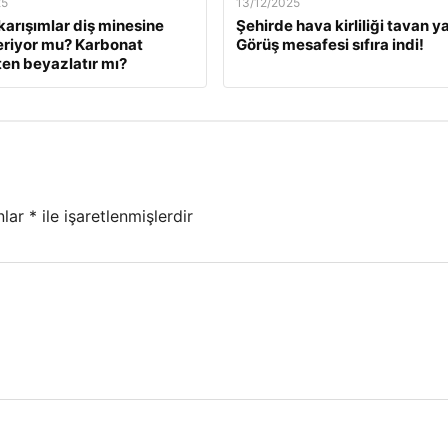
25
13/12/2025
karışımlar diş minesine
Şehirde hava kirliliği tavan ya
eriyor mu? Karbonat
Görüş mesafesi sıfıra indi!
en beyazlatır mı?
nlar
*
ile işaretlenmişlerdir