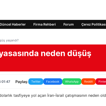
Güncel Haberler
Firma Rehberi
Forum
Çerez Politikas
şüş yaşandı?
iyasasında neden düşüş
Paylaş:
 01:47
Twitter
Facebook
WhatsApp
Reddit
Pinte
dolarlık tasfiyeye yol açan İran-İsrail çatışmasının neden ol