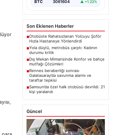
BTC
3061604
▲ +1.22%
Son Eklenen Haberler
lüyor
Otobüste Rahatsızlanan Yolcuyu Şoför
■
Hızla Hastaneye Yönlendirdi
Yola düştü, metrobüs çarptı: Kadının
■
durumu kritik
Dış Mekan Mimarisinde Konfor ve bahçe
■
mutfağı Çözümleri
Rennes beraberliği sonrası
■
Galatasaray’da savunma alarmı ve
taraftar tepkisi
Samsun’da özel halk otobüsü devrildi. 21
■
kişi yaralandı
l
yısı,
Güncel
o para