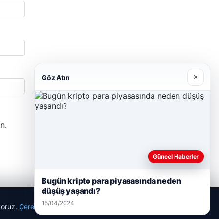
×
Göz Atın
n.
Güncel Haberler
Bugün kripto para piyasasında neden
düşüş yaşandı?
15/04/2024
ıyoruz.
Çerez Politikamız
Reddet
Kabul Et