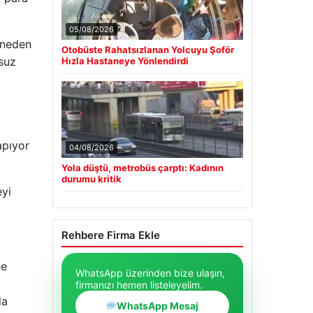
05/08/2026
n neden
Otobüste Rahatsızlanan Yolcuyu Şoför
msuz
Hızla Hastaneye Yönlendirdi
pıyor
04/08/2026
Yola düştü, metrobüs çarptı: Kadının
durumu kritik
eyi
Rehbere Firma Ekle
ne
WhatsApp üzerinden bize ulaşın,
firmanızı hemen listeleyelim.
la
WhatsApp Mesaj