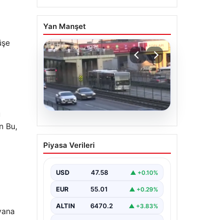
Yan Manşet
üşe
u
04.08.2026
an
Bu,
Yola düştü, metrobüs
Piyasa Verileri
çarptı: Kadının durumu
kritik
USD
47.58
▲ +0.10%
EUR
55.01
▲ +0.29%
ALTIN
6470.2
▲ +3.83%
yana