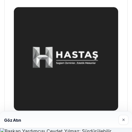
×
Göz Atın
Enes Kaplan Avukatlık Bürosu
28/04/2026