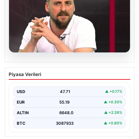
06.08.2026
Transfer krizi soruşturmaya dönüştü!
Piyasa Verileri
Burhan Can Terzi için harekete geçildi
USD
47.71
▲ +0.17%
EUR
55.19
▲ +0.30%
ALTIN
6648.0
▲ +2.39%
BTC
3087933
▲ +0.80%