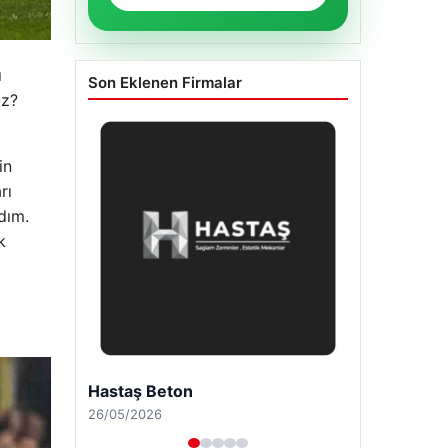
ı
Son Eklenen Firmalar
uz?
in
rı
dım.
k
Enes Kaplan Avukatlık Bürosu
28/04/2026