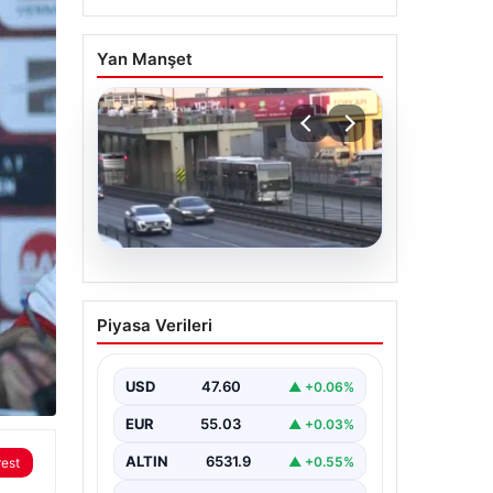
Yan Manşet
04.08.2026
Yola düştü, metrobüs
Piyasa Verileri
çarptı: Kadının durumu
kritik
USD
47.60
▲ +0.06%
EUR
55.03
▲ +0.03%
ALTIN
6531.9
▲ +0.55%
rest