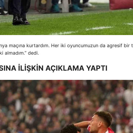
nya maçına kurtardım. Her iki oyuncumuzun da agresif bir t
ki almadım.” dedi.
INA İLİŞKİN AÇIKLAMA YAPTI