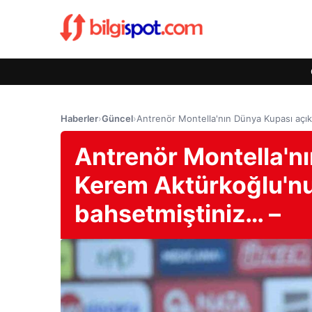
Haberler
›
Güncel
›
Antrenör Montella'nın Dünya Kupası açı
Antrenör Montella'n
Kerem Aktürkoğlu'n
bahsetmiştiniz… –