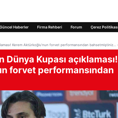
Güncel Haberler
Firma Rehberi
Forum
Çerez Politikas
klaması! Kerem Aktürkoğlu'nun forvet performansından bahsetmiştiniz… 
ın Dünya Kupası açıklaması!
un forvet performansından