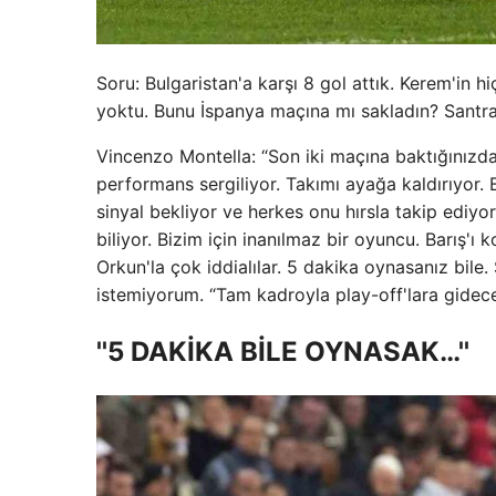
Soru: Bulgaristan'a karşı 8 gol attık. Kerem'in 
yoktu. Bunu İspanya maçına mı sakladın? Sant
Vincenzo Montella: “Son iki maçına baktığınızda 
performans sergiliyor. Takımı ayağa kaldırıyor. 
sinyal bekliyor ve herkes onu hırsla takip ediyo
biliyor. Bizim için inanılmaz bir oyuncu. Barış'
Orkun'la çok iddialılar. 5 dakika oynasanız bil
istemiyorum. “Tam kadroyla play-off'lara gidece
''5 DAKİKA BİLE OYNASAK…''