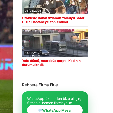
05/08/2026
Otobüste Rahatsızlanan Yolcuyu Şoför
Hızla Hastaneye Yönlendirdi
04/08/2026
Yola düştü, metrobüs çarptı: Kadının
durumu kritik
Rehbere Firma Ekle
WhatsApp üzerinden bize ulaşın,
firmanızı hemen listeleyelim.
WhatsApp Mesaj