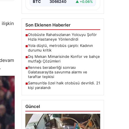
BTC
3066240
▲ +0.06%
ilişkin
Son Eklenen Haberler
Otobüste Rahatsızlanan Yolcuyu Şoför
■
Hızla Hastaneye Yönlendirdi
Yola düştü, metrobüs çarptı: Kadının
■
durumu kritik
Dış Mekan Mimarisinde Konfor ve bahçe
■
e devam
mutfağı Çözümleri
.
Rennes beraberliği sonrası
■
Galatasaray’da savunma alarmı ve
taraftar tepkisi
Samsun’da özel halk otobüsü devrildi. 21
■
kişi yaralandı
Güncel