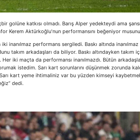
hiçbir golüne katkısı olmadı. Barış Alper yedekteydi ama şans
rafor Kerem Aktürkoğlu'nun performansını beğeniyor musun
iki inanılmaz performans sergiledi. Baskı altında inanılmaz
Bunu takım arkadaşları da biliyor. Baskı altındayken takım iç
r. Her iki maçta da performansı inanılmazdı. Bütün arkadaşla
ı korumak istedim. Sarı kart sorunlarını düşünmek zorunda kal
e. Sarı kart yeme ihtimaliniz var bu yüzden kimseyi kaybetme
ğiz” dedi.