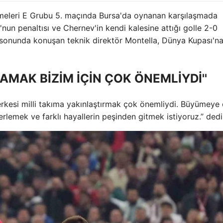
emeleri E Grubu 5. maçında Bursa'da oynanan karşılaşmada
nun penaltısı ve Chernev'in kendi kalesine attığı golle 2-0
 sonunda konuşan teknik direktör Montella, Dünya Kupası'na 
LAMAK BİZİM İÇİN ÇOK ÖNEMLİYDİ''
herkesi milli takıma yakınlaştırmak çok önemliydi. Büyümey
rlemek ve farklı hayallerin peşinden gitmek istiyoruz.” dedi