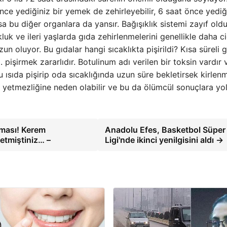
e yediğiniz bir yemek de zehirleyebilir, 6 saat önce yediğ
rsa bu diğer organlara da yansır. Bağışıklık sistemi zayıf old
kluk ve ileri yaşlarda gıda zehirlenmelerini genellikle daha c
n oluyor. Bu gıdalar hangi sıcaklıkta pişirildi? Kısa süreli 
pişirmek zararlıdır. Botulinum adı verilen bir toksin vardır 
u ısıda pişirip oda sıcaklığında uzun süre bekletirsek kirlen
r yetmezliğine neden olabilir ve bu da ölümcül sonuçlara yo
aması! Kerem
Anadolu Efes, Basketbol Süper
etmiştiniz… –
Ligi'nde ikinci yenilgisini aldı →