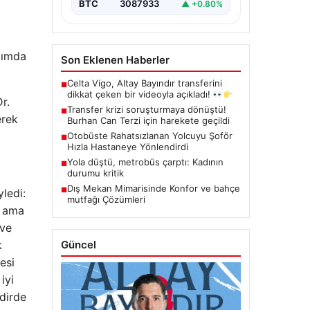
BTC
3087933
▲ +0.80%
kımda
Son Eklenen Haberler
Celta Vigo, Altay Bayındır transferini
■
dikkat çeken bir videoyla açıkladı!
r.
Transfer krizi soruşturmaya dönüştü!
■
erek
Burhan Can Terzi için harekete geçildi
Otobüste Rahatsızlanan Yolcuyu Şoför
■
Hızla Hastaneye Yönlendirdi
Yola düştü, metrobüs çarptı: Kadının
■
durumu kritik
Dış Mekan Mimarisinde Konfor ve bahçe
■
yledi:
mutfağı Çözümleri
n ama
 ve
Güncel
k
esi
iyi
dirde