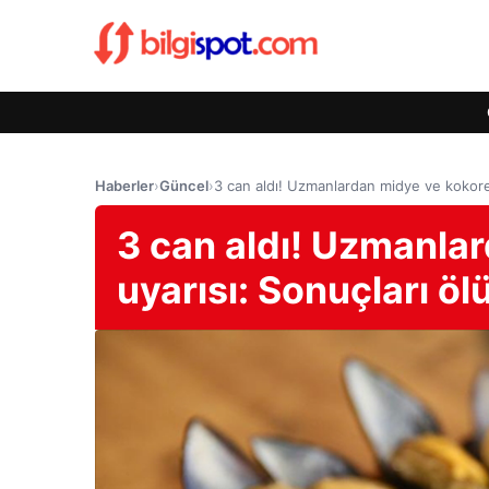
Haberler
›
Güncel
›
3 can aldı! Uzmanlardan midye ve kokoreç 
3 can aldı! Uzmanla
uyarısı: Sonuçları ölü