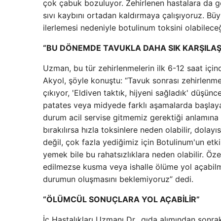
çok çabuk bozuluyor. Zehirlenen hastalara da ge
sıvı kaybını ortadan kaldırmaya çalışıyoruz. Büyü
ilerlemesi nedeniyle botulinum toksini olabilece
“BU DÖNEMDE TAVUKLA DAHA SIK KARŞILA
Uzman, bu tür zehirlenmelerin ilk 6-12 saat için
Akyol, şöyle konuştu: “Tavuk sonrası zehirlenme
çıkıyor, 'Eldiven taktık, hijyeni sağladık' düşünc
patates veya midyede farklı aşamalarda başlayab
durum acil servise gitmemiz gerektiği anlamına
bırakılırsa hızla toksinlere neden olabilir, dolayı
değil, çok fazla yediğimiz için Botulinum'un etkil
yemek bile bu rahatsızlıklara neden olabilir. Özel
edilmezse kusma veya ishalle ölüme yol açabilme
durumun oluşmasını beklemiyoruz” dedi.
“ÖLÜMCÜL SONUÇLARA YOL AÇABİLİR”
İç Hastalıkları Uzmanı Dr., gıda alımından sonra