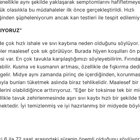
nellikle aynı şekilde yaklaşarak semptomlarını hafifletmey
k olasılıkla bu müdahaleler ilk önce gerçekleştirildi. Hızlı
ğinden şüpheleniyorum ancak kan testleri ile tespit edilemiy
ŞIYORUZ”
de çok hızlı ishale ve sıvı kaybına neden olduğunu söylüyor.
ler maalesef çok sık görülüyor. Burada hijyen koşulları ön 
esi var. En çok tavukla karşılaştığımızı söyleyebilirim. Fırınd
ilir. Kusma ve kusmanın artması, özellikle de fışkırma ded
 gelir. Midye aynı zamanda pirinç de içerdiğinden, korunmas
sıyla bunları tüketmek aslında biraz tehlikelidir. Maalesef bir
erini olabildiğince arttırıyoruz. “Eğer bir toksinse tek bir m
likle tavuk zehirlenmesinde aşırı sıvı kaybı hızlı bir şekilde 
ktedir. İyi temizlenmiş ve iyi hazırlanmış bir midyede böyl
ki 6 ila 72 saat arasındaki sürenin önemli olduğunu söylüyor