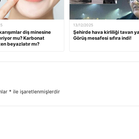
25
13/12/2025
karışımlar diş minesine
Şehirde hava kirliliği tavan ya
eriyor mu? Karbonat
Görüş mesafesi sıfıra indi!
en beyazlatır mı?
nlar
*
ile işaretlenmişlerdir