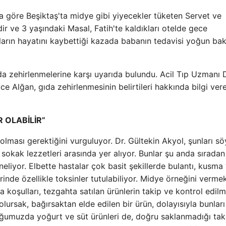
ya göre Beşiktaş'ta midye gibi yiyecekler tüketen Servet ve
ir ve 3 yaşındaki Masal, Fatih'te kaldıkları otelde gece
kların hayatını kaybettiği kazada babanın tedavisi yoğun ba
a zehirlenmelerine karşı uyarıda bulundu. Acil Tıp Uzmanı D
e Alğan, gıda zehirlenmesinin belirtileri hakkında bilgi ver
 OLABİLİR”
 olması gerektiğini vurguluyor. Dr. Gültekin Akyol, şunları sö
r sokak lezzetleri arasında yer alıyor. Bunlar şu anda sırada
neliyor. Elbette hastalar çok basit şekillerde bulantı, kusma
rinde özellikle toksinler tutulabiliyor. Midye örneğini verme
 koşulları, tezgahta satılan ürünlerin takip ve kontrol edilm
rsak, bağırsaktan elde edilen bir ürün, dolayısıyla bunları 
ğumuzda yoğurt ve süt ürünleri de, doğru saklanmadığı tak