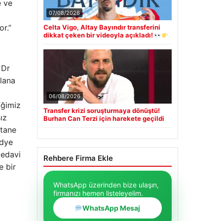
e ve
07/08/2026
or.”
Celta Vigo, Altay Bayındır transferini
dikkat çeken bir videoyla açıkladı!
 Dr
plana
a
06/08/2026
iğimiz
Transfer krizi soruşturmaya dönüştü!
ız
Burhan Can Terzi için harekete geçildi
 tane
idye
tedavi
Rehbere Firma Ekle
e bir
WhatsApp üzerinden bize ulaşın,
firmanızı hemen listeleyelim.
WhatsApp Mesaj
.