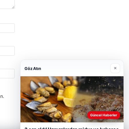
×
Göz Atın
n.
Güncel Haberler