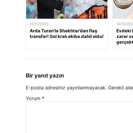
15/12/2025
14/12/20
Arda Turan’la Shakhtar’dan flaş
Evdeki 
transfer! Gol kralı ekibe dahil oldu!
zarar v
gerçekt
Bir yanıt yazın
E-posta adresiniz yayınlanmayacak.
Gerekli ala
Yorum
*