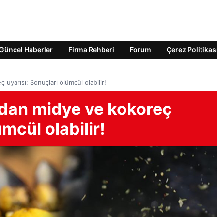
Güncel Haberler
Firma Rehberi
Forum
Çerez Politikas
uyarısı: Sonuçları ölümcül olabilir!
rdan midye ve kokoreç
mcül olabilir!