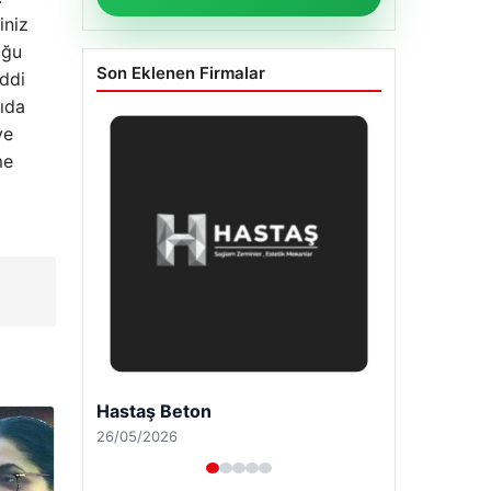
iniz
uğu
Son Eklenen Firmalar
iddi
gıda
ve
me
l
Enes Kaplan Avukatlık Bürosu
28/04/2026