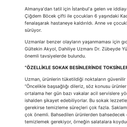
Almanya'dan tatil için İstanbul'a gelen ve iddia
Çiğdem Böcek çifti ile çocukları 6 yaşındaki Kad
fenalaşarak hastaneye kaldırıldı. Anne ve çocu
sürüyor.
Uzmanlar benzer olayların yaşanmaması için gıd
Gültekin Akyol, Dahiliye Uzmanı Dr. Zübeyde Yüc
önemli tavsiyelerde bulundu.
“ÖZELLİKLE SOKAK BESİNLERİNDE TOKSİNLER
Uzman, ürünlerin tüketildiği noktaların güvenilir
“Öncelikle başsağlığı dileriz, söz konusu ürünle
ortalama her gün bazı vakalar acil servislere yö
ishalden şikayet edebiliyorlar. Bu sokak lezzetle
gerekirse temizleme süreçleri çok fazla. Saklama
çok önemli. Bahsedilen ürünlerden bahsedecek olu
temizlemek gerekiyor, örneğin salatalara koydu