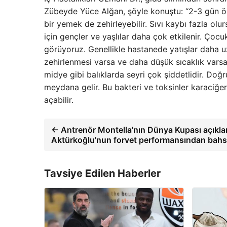
Zübeyde Yüce Alğan, şöyle konuştu: “2-3 gün önc
bir yemek de zehirleyebilir. Sıvı kaybı fazla olu
için gençler ve yaşlılar daha çok etkilenir. Çocu
görüyoruz. Genellikle hastanede yatışlar daha uzu
zehirlenmesi varsa ve daha düşük sıcaklık varsa. 
midye gibi balıklarda seyri çok şiddetlidir. Doğr
meydana gelir. Bu bakteri ve toksinler karaciğe
açabilir.
← Antrenör Montella'nın Dünya Kupası açıkl
Aktürkoğlu'nun forvet performansından bahs
Tavsiye Edilen Haberler