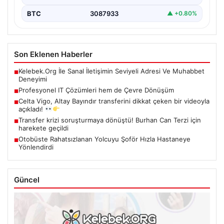
BTC
3087933
▲ +0.80%
Son Eklenen Haberler
Kelebek.Org İle Sanal İletişimin Seviyeli Adresi Ve Muhabbet
■
Deneyimi
Profesyonel IT Çözümleri hem de Çevre Dönüşüm
■
Celta Vigo, Altay Bayındır transferini dikkat çeken bir videoyla
■
açıkladı!
Transfer krizi soruşturmaya dönüştü! Burhan Can Terzi için
■
harekete geçildi
Otobüste Rahatsızlanan Yolcuyu Şoför Hızla Hastaneye
■
Yönlendirdi
Güncel