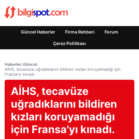
Güncel Haberler
Firma Rehberi
Forum
Çerez Politikası
Haberler
›
Güncel
›
AİHS, tecavüze uğradıklarını bildiren kızları koruyamadığı için
Fransa'yı kınadı.
AİHS, tecavüze
uğradıklarını bildiren
kızları koruyamadığı
için Fransa'yı kınadı.