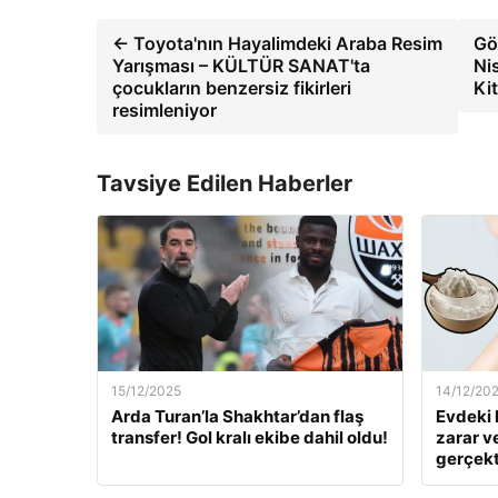
← Toyota'nın Hayalimdeki Araba Resim
Gö
Yarışması – KÜLTÜR SANAT'ta
Ni
çocukların benzersiz fikirleri
Ki
resimleniyor
Tavsiye Edilen Haberler
15/12/2025
14/12/20
Arda Turan’la Shakhtar’dan flaş
Evdeki 
transfer! Gol kralı ekibe dahil oldu!
zarar v
gerçekt