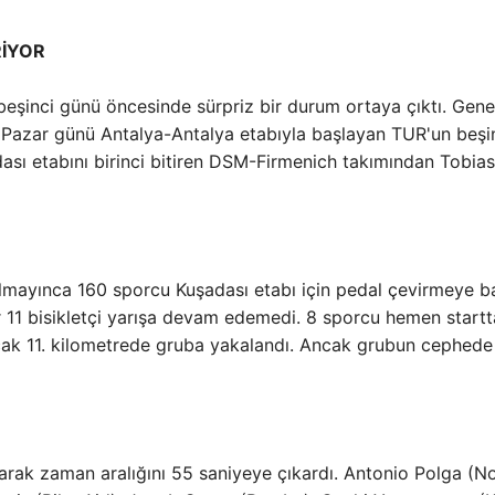
RİYOR
beşinci günü öncesinde sürpriz bir durum ortaya çıktı. Genel
, Pazar günü Antalya-Antalya etabıyla başlayan TUR'un beşi
ası etabını birinci bitiren DSM-Firmenich takımından Tobias
mayınca 160 sporcu Kuşadası etabı için pedal çevirmeye ba
11 bisikletçi yarışa devam edemedi. 8 sporcu hemen startt
ancak 11. kilometrede gruba yakalandı. Ancak grubun cephede
arak zaman aralığını 55 saniyeye çıkardı. Antonio Polga (N