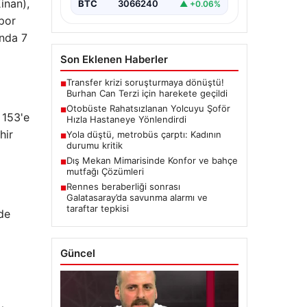
inan),
BTC
3066240
▲ +0.06%
por
unda 7
Son Eklenen Haberler
Transfer krizi soruşturmaya dönüştü!
■
Burhan Can Terzi için harekete geçildi
Otobüste Rahatsızlanan Yolcuyu Şoför
■
 153'e
Hızla Hastaneye Yönlendirdi
hir
Yola düştü, metrobüs çarptı: Kadının
■
durumu kritik
Dış Mekan Mimarisinde Konfor ve bahçe
■
mutfağı Çözümleri
Rennes beraberliği sonrası
■
Galatasaray’da savunma alarmı ve
taraftar tepkisi
de
Güncel