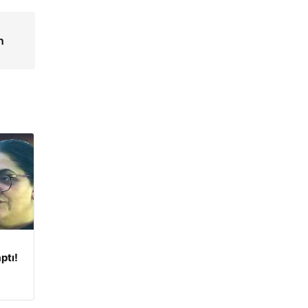
n
ptı!