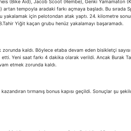
ttheis (Bike Aid), Jacob Scoot (Rembe), Genki Yamamaton (K
artan tempoyla aradaki farkı açmaya başladı. Bu sırada S
bu yakalamak için pelotondan atak yaptı. 24. kilometre son
ı. B.Tahir Yiğit kaçan grubu henüz yakalamayı başaramadı.
 zorunda kaldı. Böylece etaba devam eden bisikletçi sayısı
tti. Yeni saat farkı 4 dakika olarak verildi. Ancak Burak Ta
evam etmek zorunda kaldı.
 kazandıran tırmanış bonus kapısı geçildi. Sonuçlar şu şekil