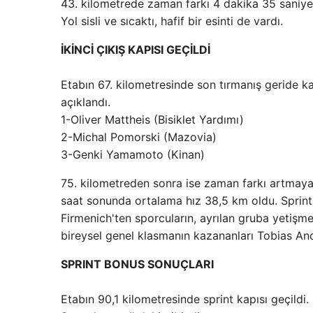
43. kilometrede zaman farkı 4 dakika 35 saniyey
Yol sisli ve sıcaktı, hafif bir esinti de vardı.
İKİNCİ ÇIKIŞ KAPISI GEÇİLDİ
Etabın 67. kilometresinde son tırmanış geride ka
açıklandı.
1-Oliver Mattheis (Bisiklet Yardımı)
2-Michal Pomorski (Mazovia)
3-Genki Yamamoto (Kinan)
75. kilometreden sonra ise zaman farkı artmaya d
saat sonunda ortalama hız 38,5 km oldu. Sprin
Firmenich'ten sporcuların, ayrılan gruba yetişme
bireysel genel klasmanın kazananları Tobias Andre
SPRINT BONUS SONUÇLARI
Etabın 90,1 kilometresinde sprint kapısı geçildi