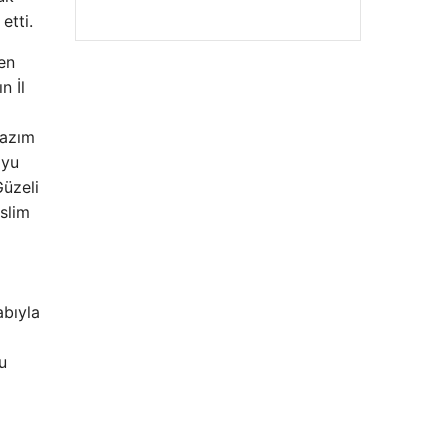
etti.
en
n İl
Kazım
oyu
üzeli
slim
abıyla
u