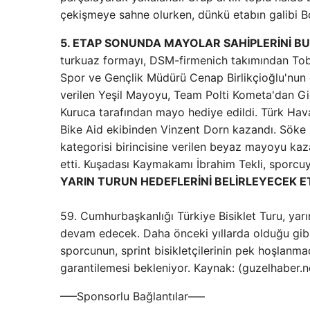
çekişmeye sahne olurken, dünkü etabın galibi Bod
5. ETAP SONUNDA MAYOLAR SAHİPLERİNİ B
turkuaz formayı, DSM-firmenich takımından Tobi
Spor ve Gençlik Müdürü Cenap Birlikçioğlu'nun 
verilen Yeşil Mayoyu, Team Polti Kometa'dan 
Kuruca tarafından mayo hediye edildi. Türk Hava Y
Bike Aid ekibinden Vinzent Dorn kazandı. Söke
kategorisi birincisine verilen beyaz mayoyu ka
etti. Kuşadası Kaymakamı İbrahim Tekli, sporcu
YARIN TURUN HEDEFLERİNİ BELİRLEYECEK 
59. Cumhurbaşkanlığı Türkiye Bisiklet Turu, yarı
devam edecek. Daha önceki yıllarda olduğu gibi 
sporcunun, sprint bisikletçilerinin pek hoşlan
garantilemesi bekleniyor. Kaynak: (guzelhaber.
—–Sponsorlu Bağlantılar—–