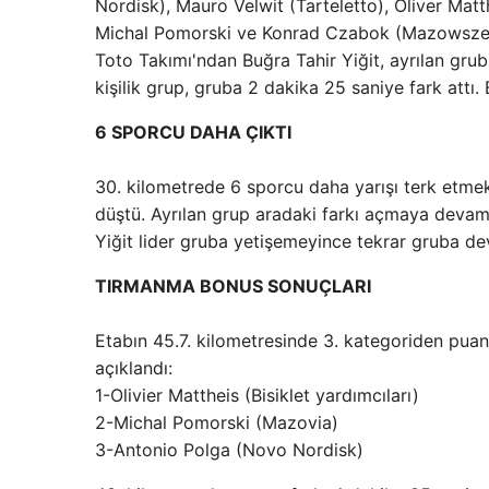
Nordisk), Mauro Velwit (Tarteletto), Oliver Ma
Michal Pomorski ve Konrad Czabok (Mazowsze) 
Toto Takımı'ndan Buğra Tahir Yiğit, ayrılan gru
kişilik grup, gruba 2 dakika 25 saniye fark att
6 SPORCU DAHA ÇIKTI
30. kilometrede 6 sporcu daha yarışı terk etmek
düştü. Ayrılan grup aradaki farkı açmaya devam e
Yiğit lider gruba yetişemeyince tekrar gruba d
TIRMANMA BONUS SONUÇLARI
Etabın 45.7. kilometresinde 3. kategoriden puan
açıklandı:
1-Olivier Mattheis (Bisiklet yardımcıları)
2-Michal Pomorski (Mazovia)
3-Antonio Polga (Novo Nordisk)