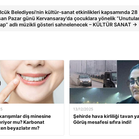
lcük Belediyesi'nin kültür-sanat etkinlikleri kapsamında 28
san Pazar günü Kervansaray'da çocuklara yönelik “Unutula
tap” adlı müzikli gösteri sahnelenecek – KÜLTÜR SANAT →
25
13/12/2025
karışımlar diş minesine
Şehirde hava kirliliği tavan ya
eriyor mu? Karbonat
Görüş mesafesi sıfıra indi!
en beyazlatır mı?