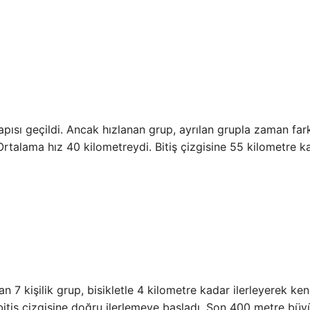
apısı geçildi. Ancak hızlanan grup, ayrılan grupla zaman fark
Ortalama hız 40 kilometreydi. Bitiş çizgisine 55 kilometre ka
 7 kişilik grup, bisikletle 4 kilometre kadar ilerleyerek kend
bitiş çizgisine doğru ilerlemeye başladı. Son 400 metre büy