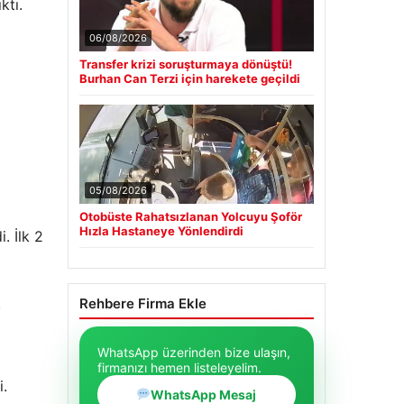
ktı.
06/08/2026
Transfer krizi soruşturmaya dönüştü!
Burhan Can Terzi için harekete geçildi
05/08/2026
Otobüste Rahatsızlanan Yolcuyu Şoför
Hızla Hastaneye Yönlendirdi
. İlk 2
.
Rehbere Firma Ekle
WhatsApp üzerinden bize ulaşın,
firmanızı hemen listeleyelim.
i.
WhatsApp Mesaj