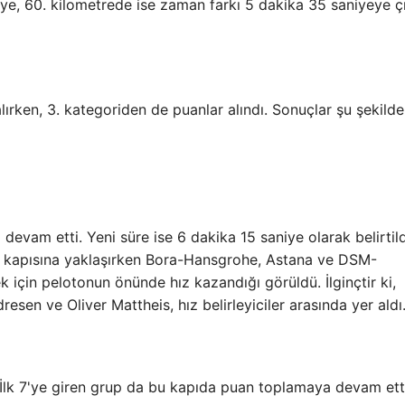
e, 60. kilometrede ise zaman farkı 5 dakika 35 saniyeye çı
lırken, 3. kategoriden de puanlar alındı. Sonuçlar şu şekilde
evam etti. Yeni süre ise 6 dakika 15 saniye olarak belirtildi
t kapısına yaklaşırken Bora-Hansgrohe, Astana ve DSM-
k için pelotonun önünde hız kazandığı görüldü. İlginçtir ki,
sen ve Oliver Mattheis, hız belirleyiciler arasında yer aldı
. İlk 7'ye giren grup da bu kapıda puan toplamaya devam ett