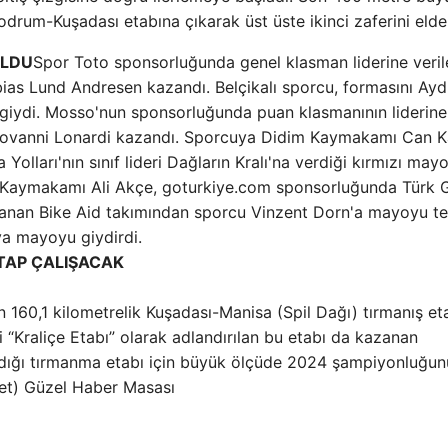
rum-Kuşadası etabına çıkarak üst üste ikinci zaferini elde 
ULDU
Spor Toto sponsorluğunda genel klasman liderine veril
as Lund Andresen kazandı. Belçikalı sporcu, formasını Aydı
giydi. Mosso'nun sponsorluğunda puan klasmanının liderine
Giovanni Lonardi kazandı. Sporcuya Didim Kaymakamı Can 
olları'nın sınıf lideri Dağların Kralı'na verdiği kırmızı may
 Kaymakamı Ali Akçe, goturkiye.com sponsorluğunda Türk G
zanan Bike Aid takımından sporcu Vinzent Dorn'a mayoyu te
ya mayoyu giydirdi.
ETAP ÇALIŞACAK
n 160,1 kilometrelik Kuşadası-Manisa (Spil Dağı) tırmanış et
“Kraliçe Etabı” olarak adlandırılan bu etabı da kazanan
madığı tırmanma etabı için büyük ölçüde 2024 şampiyonluğun
net) Güzel Haber Masası