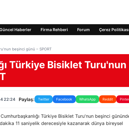
Güncel Haberler
Firma Rehberi
Forum
Çerez Politikas
uru'nun beşinci günü – SPORT
 Türkiye Bisiklet Turu'nun
RT
Paylaş:
24 22:24
Twitter
Facebook
WhatsApp
Reddit
Pinte
Cumhurbaşkanlığı Türkiye Bisiklet Turu'nun beşinci gününde
dakika 11 saniyelik derecesiyle kazanarak dünya bireysel