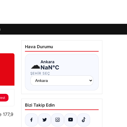
ı
Hava Durumu
☁
Ankara
NaN°C
ŞEHIR SEÇ
rest
Bizi Takip Edin
 177,9