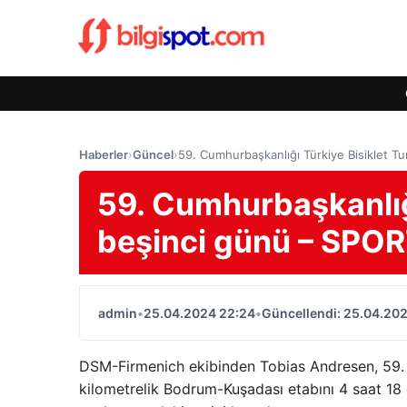
Haberler
›
Güncel
›
59. Cumhurbaşkanlığı Türkiye Bisiklet T
59. Cumhurbaşkanlığı
beşinci günü – SPO
admin
•
25.04.2024 22:24
•
Güncellendi: 25.04.20
DSM-Firmenich ekibinden Tobias Andresen, 59. 
kilometrelik Bodrum-Kuşadası etabını 4 saat 18 