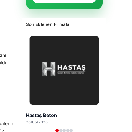
Son Eklenen Firmalar
ını 1
ldı.
Enes Kaplan Avukatlık Bürosu
28/04/2026
ilerini
ük