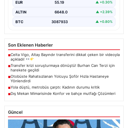
EUR
55.19
▲ +0.30%
ALTIN
6648.0
▲ +2.39%
BTC
3087933
▲ +0.80%
Son Eklenen Haberler
Celta Vigo, Altay Bayındır transferini dikkat çeken bir videoyla
■
açıkladı!
Transfer krizi soruşturmaya dönüştü! Burhan Can Terzi için
■
harekete geçildi
Otobüste Rahatsızlanan Yolcuyu Şoför Hızla Hastaneye
■
Yönlendirdi
Yola düştü, metrobüs çarptı: Kadının durumu kritik
■
Dış Mekan Mimarisinde Konfor ve bahçe mutfağı Çözümleri
■
Güncel