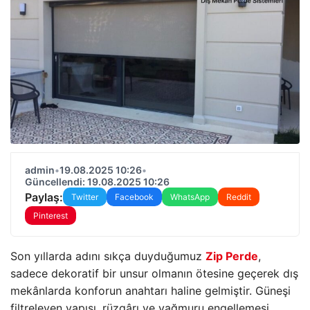
admin
•
19.08.2025 10:26
•
Güncellendi: 19.08.2025 10:26
Paylaş:
Twitter
Facebook
WhatsApp
Reddit
Pinterest
Son yıllarda adını sıkça duyduğumuz
Zip Perde
,
sadece dekoratif bir unsur olmanın ötesine geçerek dış
mekânlarda konforun anahtarı haline gelmiştir. Güneşi
filtreleyen yapısı, rüzgârı ve yağmuru engellemesi