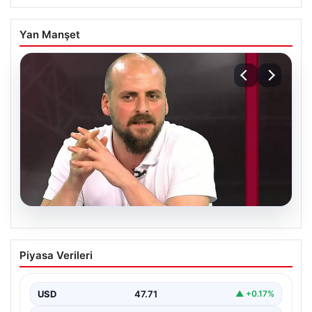
Yan Manşet
06.08.2026
Transfer krizi soruşturmaya dönüştü!
Piyasa Verileri
Burhan Can Terzi için harekete geçildi
USD
47.71
▲ +0.17%