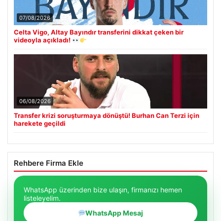
07/08/2026
Celta Vigo, Altay Bayındır transferini dikkat çeken bir
videoyla açıkladı!
06/08/2026
Transfer krizi soruşturmaya dönüştü! Burhan Can Terzi için
harekete geçildi
Rehbere Firma Ekle
WhatsApp üzerinden bize ulaşın, firmanızı hemen
listeleyelim.
WhatsApp Mesaj