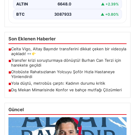
ALTIN
6648.0
▲ +2.39%
BTC
3087933
▲ +0.80%
Son Eklenen Haberler
Celta Vigo, Altay Bayındır transferini dikkat çeken bir videoyla
■
açıkladı!
Transfer krizi soruşturmaya dönüştü! Burhan Can Terzi için
■
harekete geçildi
Otobüste Rahatsızlanan Yolcuyu Şoför Hızla Hastaneye
■
Yönlendirdi
Yola düştü, metrobüs çarptı: Kadının durumu kritik
■
Dış Mekan Mimarisinde Konfor ve bahçe mutfağı Çözümleri
■
Güncel