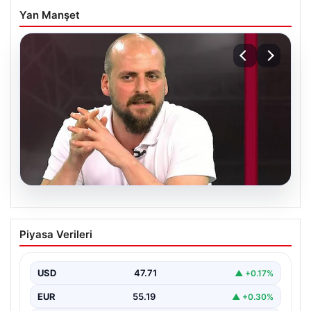
Yan Manşet
06.08.2026
Transfer krizi soruşturmaya dönüştü!
Piyasa Verileri
Burhan Can Terzi için harekete geçildi
USD
47.71
▲ +0.17%
EUR
55.19
▲ +0.30%