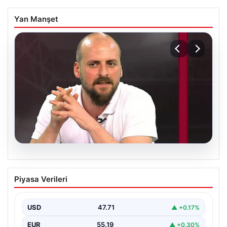
Yan Manşet
06.08.2026
Transfer krizi soruşturmaya dönüştü!
Piyasa Verileri
Burhan Can Terzi için harekete geçildi
USD
47.71
▲ +0.17%
EUR
55.19
▲ +0.30%