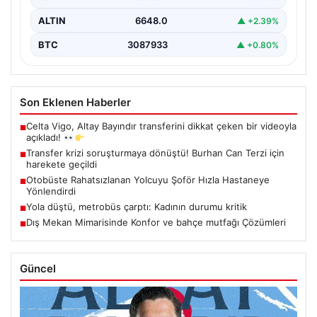
ALTIN
6648.0
▲ +2.39%
BTC
3087933
▲ +0.80%
Son Eklenen Haberler
Celta Vigo, Altay Bayındır transferini dikkat çeken bir videoyla
■
açıkladı!
Transfer krizi soruşturmaya dönüştü! Burhan Can Terzi için
■
harekete geçildi
Otobüste Rahatsızlanan Yolcuyu Şoför Hızla Hastaneye
■
Yönlendirdi
Yola düştü, metrobüs çarptı: Kadının durumu kritik
■
Dış Mekan Mimarisinde Konfor ve bahçe mutfağı Çözümleri
■
Güncel