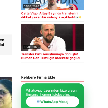
07/08/2026
Celta Vigo, Altay Bayındır transferini
dikkat çeken bir videoyla açıkladı!
den
ici
06/08/2026
Transfer krizi soruşturmaya dönüştü!
Burhan Can Terzi için harekete geçildi
Rehbere Firma Ekle
WhatsApp üzerinden bize ulaşın,
firmanızı hemen listeleyelim.
WhatsApp Mesaj