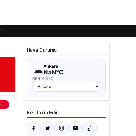
ı
Hava Durumu
☁
Ankara
NaN°C
ŞEHIR SEÇ
rest
Bizi Takip Edin