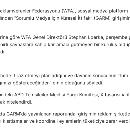
 Reklamverenler Federasyonu (WFA), sosyal medya platform
dından “Sorumlu Medya için Küresel İttifak” (GARM) girişimi
aberine göre WFA Genel Direktörü Stephan Loerke, perşembe
ınırlı kaynaklara sahip kar amacı gütmeyen bir kuruluş oldu
dı.
mede itiraz etmeyi planladığını ve davanın sonucunun “tüm
lığımızı göstereceğinden” emin olduğunu söyledi.
ndeki ABD Temsilciler Meclisi Yargı Komitesi, X tasarısına il
ak nitelendirdi.
da GARM'da yayınlanan raporunda, girişimin reklam şirketle
 kısıtlamalar ve koordineli eylemlerin tüketiciye zarar verdi