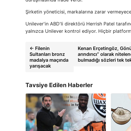
Şirketin yöneticisi, markalarına zarar vermeyece
Unilever'in ABD'li direktörü Herrish Patel taraf
yalnızca Unilever kontrol ediyor. Hiçbir platfo
← Filenin
Kenan Erçetingöz, Gönül
Sultanları bronz
arındırıcı” olarak nitele
madalya maçında
bulmadığı sözleri tek tek
yarışacak
Tavsiye Edilen Haberler