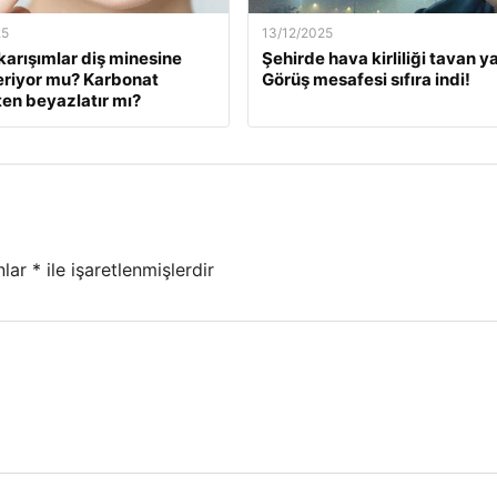
25
13/12/2025
karışımlar diş minesine
Şehirde hava kirliliği tavan ya
eriyor mu? Karbonat
Görüş mesafesi sıfıra indi!
en beyazlatır mı?
nlar
*
ile işaretlenmişlerdir