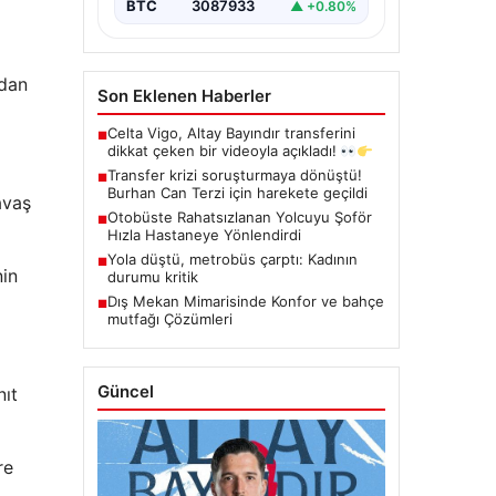
BTC
3087933
▲ +0.80%
ndan
Son Eklenen Haberler
Celta Vigo, Altay Bayındır transferini
■
dikkat çeken bir videoyla açıkladı!
Transfer krizi soruşturmaya dönüştü!
■
Burhan Can Terzi için harekete geçildi
avaş
Otobüste Rahatsızlanan Yolcuyu Şoför
■
Hızla Hastaneye Yönlendirdi
Yola düştü, metrobüs çarptı: Kadının
■
nin
durumu kritik
Dış Mekan Mimarisinde Konfor ve bahçe
■
mutfağı Çözümleri
Güncel
nıt
re