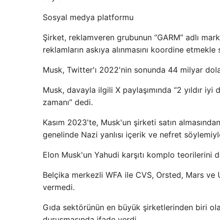
Sosyal medya platformu
Şirket, reklamveren grubunun “GARM” adlı marka g
reklamların askıya alınmasını koordine etmekle 
Musk, Twitter'ı 2022'nin sonunda 44 milyar dolara
Musk, davayla ilgili X paylaşımında “2 yıldır iy
zamanı” dedi.
Kasım 2023'te, Musk'un şirketi satın almasından y
genelinde Nazi yanlısı içerik ve nefret söylemiyle 
Elon Musk'un Yahudi karşıtı komplo teorilerini de
Belçika merkezli WFA ile CVS, Orsted, Mars ve Un
vermedi.
Gıda sektörünün en büyük şirketlerinden biri ol
duruşmasında ifade verdi.