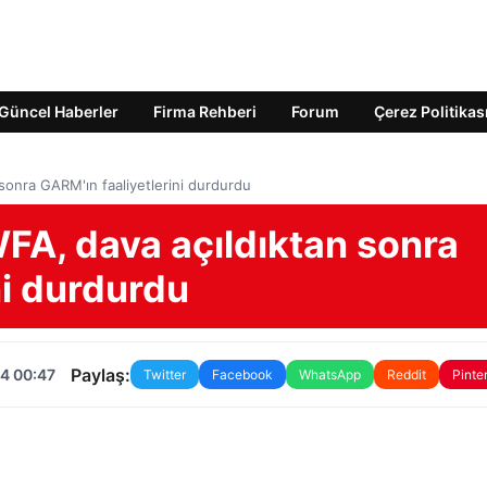
Güncel Haberler
Firma Rehberi
Forum
Çerez Politikas
sonra GARM'ın faaliyetlerini durdurdu
FA, dava açıldıktan sonra
ni durdurdu
Paylaş:
4 00:47
Twitter
Facebook
WhatsApp
Reddit
Pinte