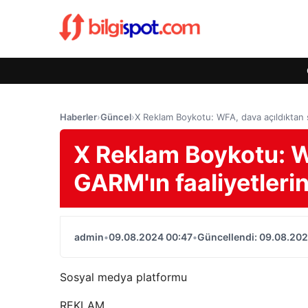
Haberler
›
Güncel
›
X Reklam Boykotu: WFA, dava açıldıktan 
X Reklam Boykotu: W
GARM'ın faaliyetleri
admin
•
09.08.2024 00:47
•
Güncellendi: 09.08.202
Sosyal medya platformu
REKLAM