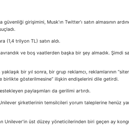
üvenliği girişimini, Musk'ın Twitter'ı satın almasının ardı
suçladı.
 (1,4 trilyon TL) satın aldı.
i davrandık ve boş vaatlerden başka bir şey almadık. Şimdi s
aklaşık bir yıl sonra, bir grup reklamcı, reklamlarının “site
birlikte gösterilmesine” ilişkin endişelerini dile getirdi.
stekleyen paylaşımları da gerilimi artırdı.
ilever şirketlerinin temsilcileri yorum taleplerine henüz ya
an Unilever'in üst düzey yöneticilerinden biri geçen ay kong