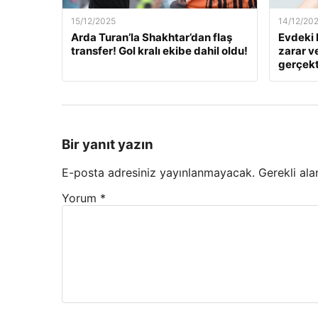
15/12/2025
14/12/20
Arda Turan’la Shakhtar’dan flaş
Evdeki 
transfer! Gol kralı ekibe dahil oldu!
zarar v
gerçekt
Bir yanıt yazın
E-posta adresiniz yayınlanmayacak.
Gerekli ala
Yorum
*