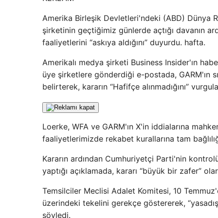
Amerika Birleşik Devletleri'ndeki (ABD) Dünya
şirketinin geçtiğimiz günlerde açtığı davanın ar
faaliyetlerini “askıya aldığını” duyurdu. hafta.
Amerikalı medya şirketi Business Insider'ın h
üye şirketlere gönderdiği e-postada, GARM'ın s
belirterek, kararın “Hafifçe alınmadığını” vurgula
Loerke, WFA ve GARM'ın X'in iddialarına mahke
faaliyetlerimizde rekabet kurallarına tam bağlı
Kararın ardından Cumhuriyetçi Parti'nin kontrolü
yaptığı açıklamada, kararı “büyük bir zafer” olar
Temsilciler Meclisi Adalet Komitesi, 10 Temmuz'
üzerindeki tekelini gerekçe göstererek, “yasadışı
söyledi.