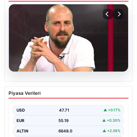
06.08.2026
Transfer krizi soruşturmaya dönüştü!
Piyasa Verileri
Burhan Can Terzi için harekete geçildi
USD
47.71
▲ +0.17%
EUR
55.19
▲ +0.30%
ALTIN
6648.0
▲ +2.39%