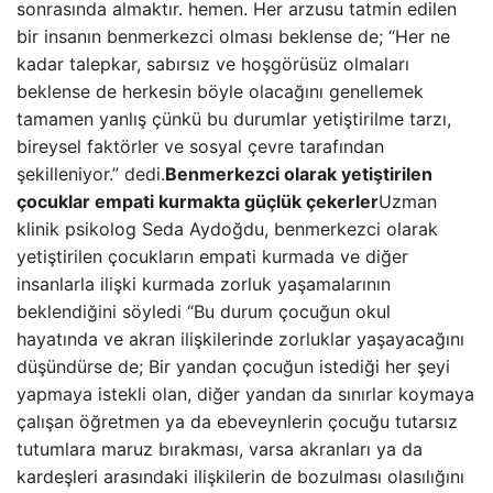
sonrasında almaktır. hemen. Her arzusu tatmin edilen
bir insanın benmerkezci olması beklense de; “Her ne
kadar talepkar, sabırsız ve hoşgörüsüz olmaları
beklense de herkesin böyle olacağını genellemek
tamamen yanlış çünkü bu durumlar yetiştirilme tarzı,
bireysel faktörler ve sosyal çevre tarafından
şekilleniyor.” dedi.
Benmerkezci olarak yetiştirilen
çocuklar empati kurmakta güçlük çekerler
Uzman
klinik psikolog Seda Aydoğdu, benmerkezci olarak
yetiştirilen çocukların empati kurmada ve diğer
insanlarla ilişki kurmada zorluk yaşamalarının
beklendiğini söyledi “Bu durum çocuğun okul
hayatında ve akran ilişkilerinde zorluklar yaşayacağını
düşündürse de; Bir yandan çocuğun istediği her şeyi
yapmaya istekli olan, diğer yandan da sınırlar koymaya
çalışan öğretmen ya da ebeveynlerin çocuğu tutarsız
tutumlara maruz bırakması, varsa akranları ya da
kardeşleri arasındaki ilişkilerin de bozulması olasılığını