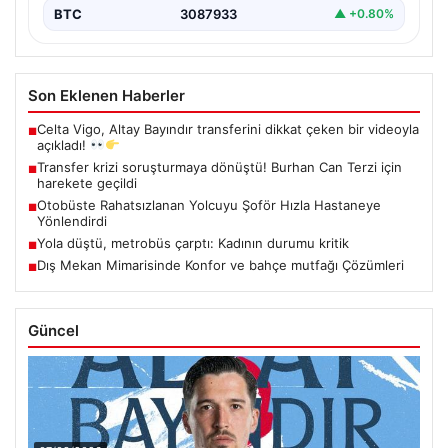
BTC
3087933
▲ +0.80%
Son Eklenen Haberler
Celta Vigo, Altay Bayındır transferini dikkat çeken bir videoyla
■
açıkladı!
Transfer krizi soruşturmaya dönüştü! Burhan Can Terzi için
■
harekete geçildi
Otobüste Rahatsızlanan Yolcuyu Şoför Hızla Hastaneye
■
Yönlendirdi
Yola düştü, metrobüs çarptı: Kadının durumu kritik
■
Dış Mekan Mimarisinde Konfor ve bahçe mutfağı Çözümleri
■
Güncel