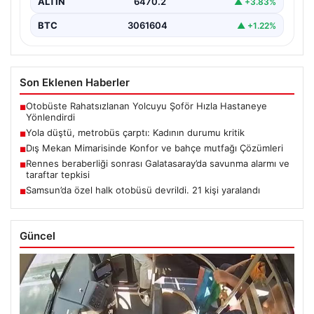
ALTIN
6470.2
▲ +3.83%
BTC
3061604
▲ +1.22%
Son Eklenen Haberler
Otobüste Rahatsızlanan Yolcuyu Şoför Hızla Hastaneye
■
Yönlendirdi
Yola düştü, metrobüs çarptı: Kadının durumu kritik
■
Dış Mekan Mimarisinde Konfor ve bahçe mutfağı Çözümleri
■
Rennes beraberliği sonrası Galatasaray’da savunma alarmı ve
■
taraftar tepkisi
Samsun’da özel halk otobüsü devrildi. 21 kişi yaralandı
■
Güncel