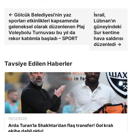
← Gölcük Belediyesi'nin yaz
İsrail,
sporları etkinlikleri kapsamında
Lübnan'ın
geleneksel olarak düzenlenen Plaj
güneyindeki
Voleybolu Turnuvası bu yıl da
Sur kentine
rekor katılımla başladı – SPORT
hava saldırısı
düzenledi →
Tavsiye Edilen Haberler
15/12/2025
Arda Turan’la Shakhtar’dan flaş transfer! Gol kralı
ekibe dahil oldu!