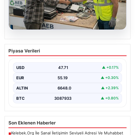
08.08.2026
Profesyonel IT Çözümleri hem de
Piyasa Verileri
Çevre Dönüşüm
Hızla ilerleyen teknoloji doğrultusunda şirketler cihaz
sistemlerini sürekli zamanda değiştirmektedir. Yapılan
USD
47.71
▲ +0.17%
güncelleme süreçlerinde boşta…
EUR
55.19
▲ +0.30%
ALTIN
6648.0
▲ +2.39%
BTC
3087933
▲ +0.80%
Son Eklenen Haberler
Kelebek.Org İle Sanal İletişimin Seviyeli Adresi Ve Muhabbet
■