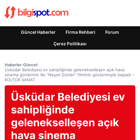
Güncel Haberler
Firma Rehberi
Forum
Çerez Politikası
Haberler
›
Güncel
›
Üsküdar Belediyesi ev sahipliğinde gelenekselleşen açık hava
sinema günlerinin ilki “Neşeli Günler” filminin gösterimiyle başladı –
KÜLTÜR SANAT
Üsküdar Belediyesi ev
sahipliğinde
gelenekselleşen açık
hava sinema