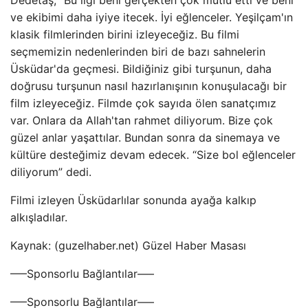
Dedetaş, “Bu ilgi beni gerçekten çok mutlu etti ve beni
ve ekibimi daha iyiye itecek. İyi eğlenceler. Yeşilçam'ın
klasik filmlerinden birini izleyeceğiz. Bu filmi
seçmemizin nedenlerinden biri de bazı sahnelerin
Üsküdar'da geçmesi. Bildiğiniz gibi turşunun, daha
doğrusu turşunun nasıl hazırlanışının konuşulacağı bir
film izleyeceğiz. Filmde çok sayıda ölen sanatçımız
var. Onlara da Allah'tan rahmet diliyorum. Bize çok
güzel anlar yaşattılar. Bundan sonra da sinemaya ve
kültüre desteğimiz devam edecek. “Size bol eğlenceler
diliyorum” dedi.
Filmi izleyen Üsküdarlılar sonunda ayağa kalkıp
alkışladılar.
Kaynak: (guzelhaber.net) Güzel Haber Masası
—–Sponsorlu Bağlantılar—–
—–Sponsorlu Bağlantılar—–