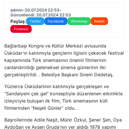
admin
•
20.07.2024 22:53
•
Güncellendi: 20.07.2024 22:53
Paylaş:
Twitter
Facebook
WhatsApp
Reddit
Pinterest
Bağlarbaşı Kongre ve Kültür Merkezi avlusunda
Üsküdar'ın katılımıyla gençlerin ilgisini çekecek festival
kapsamında Türk sinemasının önemli filmlerinin
canlandırıldığı geleneksel sinema günlerinin ilki
gerçekleştirildi. . Belediye Başkanı Sinem Dedetaş.
Yüzlerce Üsküdarlının katılımıyla gerçekleşen ve
“Sandalyeni çek gel” konseptiyle düzenlenen etkinlikte
izleyiciyle buluşan ilk film, Türk sinemasının kült
filmlerinden “Neşeli Günler” oldu. .
Başrollerinde Adile Naşit, Münir Özkul, Şener Şen, Oya
Aydoğan ve Ayşen Gruda'nın yer aldığı 1978 yapımı