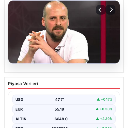
06.08.2026
Transfer krizi soruşturmaya dönüştü!
Piyasa Verileri
Burhan Can Terzi için harekete geçildi
USD
47.71
▲ +0.17%
EUR
55.19
▲ +0.30%
ALTIN
6648.0
▲ +2.39%