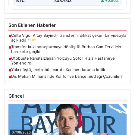
BTC
3087933
▲ +0.80%
Son Eklenen Haberler
Celta Vigo, Altay Bayındır transferini dikkat çeken bir videoyla
■
açıkladı!
Transfer krizi soruşturmaya dönüştü! Burhan Can Terzi için
■
harekete geçildi
Otobüste Rahatsızlanan Yolcuyu Şoför Hızla Hastaneye
■
Yönlendirdi
Yola düştü, metrobüs çarptı: Kadının durumu kritik
■
Dış Mekan Mimarisinde Konfor ve bahçe mutfağı Çözümleri
■
Güncel
07/08/2026