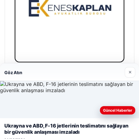
×
Göz Atın
Enes Kaplan Avukatlık Bürosu
28/04/2026
Güncel Haberler
Web sitemizi nasıl kullandığınızı daha iyi anlayabilmek,
deneyiminizi kişiselleştirmek ve geliştirmek amacıyla çerezler
Ukrayna ve ABD, F-16 jetlerinin teslimatını sağlayan
kullanıyoruz.
Çerez Politikamız
bir güvenlik anlaşması imzaladı
© 2026 Bilgi Spot – Güncel Haberler
Reddet
Kabul Et