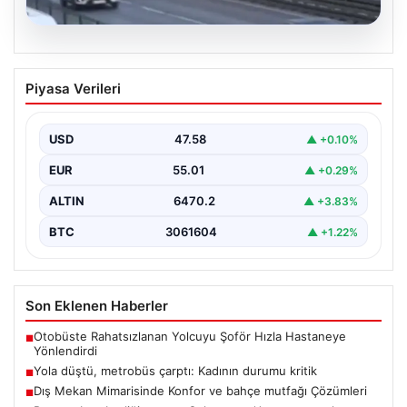
04.08.2026
Yola düştü, metrobüs çarptı: Kadının
Piyasa Verileri
durumu kritik
USD
47.58
▲ +0.10%
EUR
55.01
▲ +0.29%
ALTIN
6470.2
▲ +3.83%
BTC
3061604
▲ +1.22%
Son Eklenen Haberler
Otobüste Rahatsızlanan Yolcuyu Şoför Hızla Hastaneye
■
Yönlendirdi
Yola düştü, metrobüs çarptı: Kadının durumu kritik
■
Dış Mekan Mimarisinde Konfor ve bahçe mutfağı Çözümleri
■