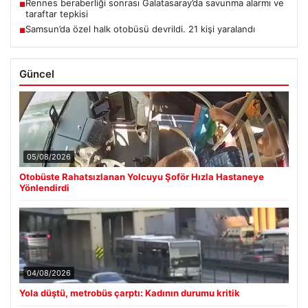
Rennes beraberliği sonrası Galatasaray’da savunma alarmı ve
■
taraftar tepkisi
Samsun’da özel halk otobüsü devrildi. 21 kişi yaralandı
■
Güncel
05/08/2026
Otobüste Rahatsızlanan Yolcuyu Şoför Hızla Hastaneye
Yönlendirdi
04/08/2026
Yola düştü, metrobüs çarptı: Kadının durumu kritik