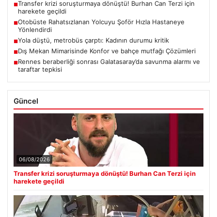
Transfer krizi soruşturmaya dönüştü! Burhan Can Terzi için
■
harekete geçildi
Otobüste Rahatsızlanan Yolcuyu Şoför Hızla Hastaneye
■
Yönlendirdi
Yola düştü, metrobüs çarptı: Kadının durumu kritik
■
Dış Mekan Mimarisinde Konfor ve bahçe mutfağı Çözümleri
■
Rennes beraberliği sonrası Galatasaray’da savunma alarmı ve
■
taraftar tepkisi
Güncel
06/08/2026
Transfer krizi soruşturmaya dönüştü! Burhan Can Terzi için
harekete geçildi