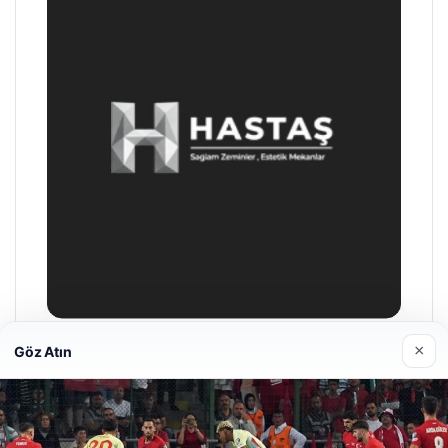
×
Göz Atın
Enes Kaplan Avukatlık Bürosu
28/04/2026