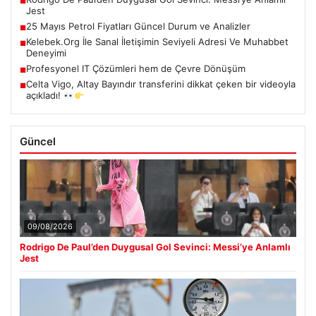
■
Jest
25 Mayıs Petrol Fiyatları Güncel Durum ve Analizler
■
Kelebek.Org İle Sanal İletişimin Seviyeli Adresi Ve Muhabbet
■
Deneyimi
Profesyonel IT Çözümleri hem de Çevre Dönüşüm
■
Celta Vigo, Altay Bayındır transferini dikkat çeken bir videoyla
■
açıkladı!
Güncel
09/08/2026
Rodrigo De Paul’den Duygusal Gol Sevinci: Messi’ye Anlamlı
Jest