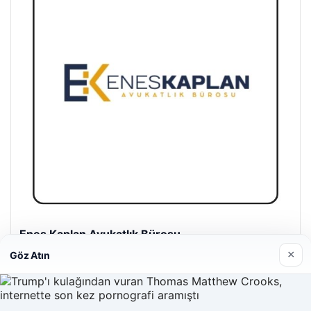
Enes Kaplan Avukatlık Bürosu
28/04/2026
×
Göz Atın