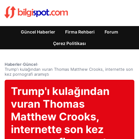
Güncel Haberler
Firma Rehberi
Forum
Çerez Politikası
Haberler
›
Güncel
›
Trump'ı kulağından vuran Thomas Matthew Crooks, internette son
kez pornografi aramıştı
Trump'ı kulağından
vuran Thomas
Matthew Crooks,
internette son kez