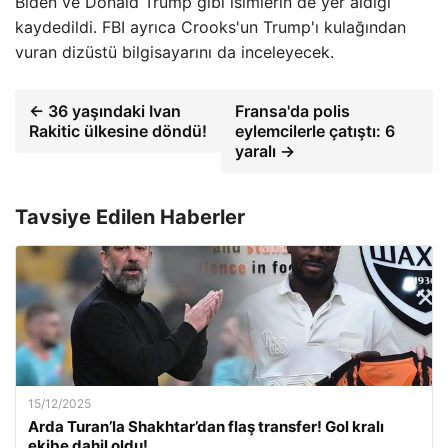
Biden ve Donald Trump gibi isimlerin de yer aldığı
kaydedildi. FBI ayrıca Crooks'un Trump'ı kulağından
vuran dizüstü bilgisayarını da inceleyecek.
← 36 yaşındaki Ivan
Fransa'da polis
Rakitic ülkesine döndü!
eylemcilerle çatıştı: 6
yaralı →
Tavsiye Edilen Haberler
15/12/2025
Arda Turan’la Shakhtar’dan flaş transfer! Gol kralı
ekibe dahil oldu!