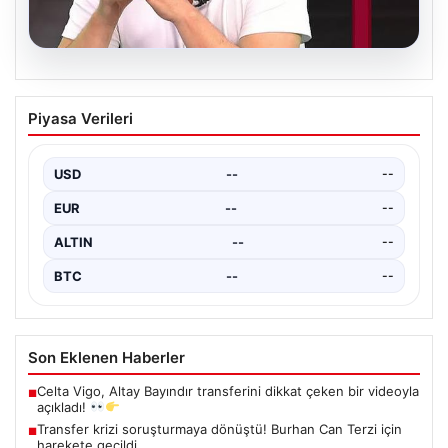
06.08.2026
Transfer krizi soruşturmaya dönüştü!
Piyasa Verileri
Burhan Can Terzi için harekete geçildi
USD
--
--
EUR
--
--
ALTIN
--
--
BTC
--
--
Son Eklenen Haberler
Celta Vigo, Altay Bayındır transferini dikkat çeken bir videoyla
■
açıkladı!
Transfer krizi soruşturmaya dönüştü! Burhan Can Terzi için
■
harekete geçildi