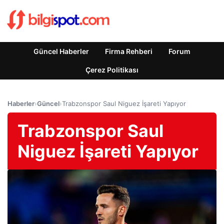
Güncel Haberler
Firma Rehberi
Forum
Çerez Politikası
Haberler
›
Güncel
›
Trabzonspor Saul Niguez İşareti Yapıyor
Trabzonspor Saul
Niguez İşareti Yapıyor