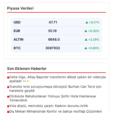
Otobüste Rahatsızlanan Yolcuyu Şoför
Piyasa Verileri
Hızla Hastaneye Yönlendirdi
Trabzon’un yoğun ulaşım ağlarından biri olan halka açık
otobüslerinde yaşanan ilginç ve dikkat çekici…
USD
47.71
▲ +0.17%
EUR
55.19
▲ +0.30%
ALTIN
6648.0
▲ +2.39%
BTC
3087933
▲ +0.80%
Son Eklenen Haberler
Celta Vigo, Altay Bayındır transferini dikkat çeken bir videoyla
■
açıkladı!
Transfer krizi soruşturmaya dönüştü! Burhan Can Terzi için
■
harekete geçildi
Otobüste Rahatsızlanan Yolcuyu Şoför Hızla Hastaneye
■
Yönlendirdi
Yola düştü, metrobüs çarptı: Kadının durumu kritik
■
Dış Mekan Mimarisinde Konfor ve bahçe mutfağı Çözümleri
■