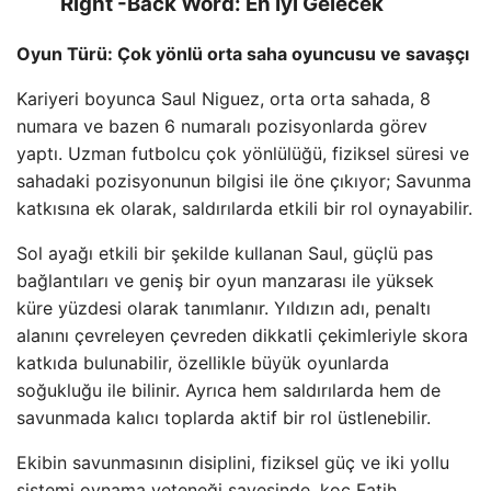
Right -Back Word: En İyi Gelecek
Oyun Türü: Çok yönlü orta saha oyuncusu ve savaşçı
Kariyeri boyunca Saul Niguez, orta orta sahada, 8
numara ve bazen 6 numaralı pozisyonlarda görev
yaptı. Uzman futbolcu çok yönlülüğü, fiziksel süresi ve
sahadaki pozisyonunun bilgisi ile öne çıkıyor; Savunma
katkısına ek olarak, saldırılarda etkili bir rol oynayabilir.
Sol ayağı etkili bir şekilde kullanan Saul, güçlü pas
bağlantıları ve geniş bir oyun manzarası ile yüksek
küre yüzdesi olarak tanımlanır. Yıldızın adı, penaltı
alanını çevreleyen çevreden dikkatli çekimleriyle skora
katkıda bulunabilir, özellikle büyük oyunlarda
soğukluğu ile bilinir. Ayrıca hem saldırılarda hem de
savunmada kalıcı toplarda aktif bir rol üstlenebilir.
Ekibin savunmasının disiplini, fiziksel güç ve iki yollu
sistemi oynama yeteneği sayesinde, koç Fatih