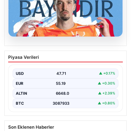
07.08.2026
Celta Vigo, Altay Bayındır transferini
Piyasa Verileri
dikkat çeken bir videoyla açıkladı!
USD
47.71
▲ +0.17%
EUR
55.19
▲ +0.30%
ALTIN
6648.0
▲ +2.39%
BTC
3087933
▲ +0.80%
Son Eklenen Haberler