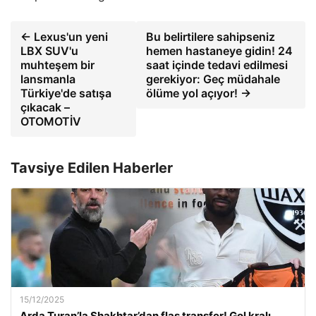
← Lexus'un yeni
Bu belirtilere sahipseniz
LBX SUV'u
hemen hastaneye gidin! 24
muhteşem bir
saat içinde tedavi edilmesi
lansmanla
gerekiyor: Geç müdahale
Türkiye'de satışa
ölüme yol açıyor! →
çıkacak –
OTOMOTİV
Tavsiye Edilen Haberler
15/12/2025
Arda Turan’la Shakhtar’dan flaş transfer! Gol kralı