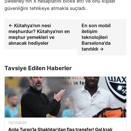
Sweeney'nin X hesaplarını bloke etti ve onu kişisel
güvenliğini tehlikeye atmakla suçladı.
← Kütahya'nın nesi
En son mobil
meşhurdur? Kütahya'nın en
iletişim
meşhur yemekleri ve
teknolojileri
alınacak hediyeler
Barselona'da
tanıtıldı →
Tavsiye Edilen Haberler
15/12/2025
Arda Turan’la Shakhtar’dan flaş transfer! Gol kralı