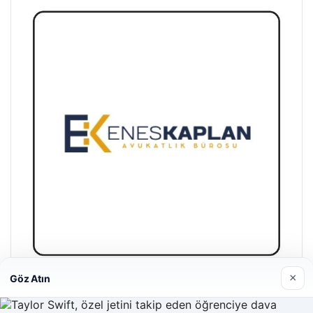
×
Göz Atın
Enes Kaplan Avukatlık Bürosu
28/04/2026