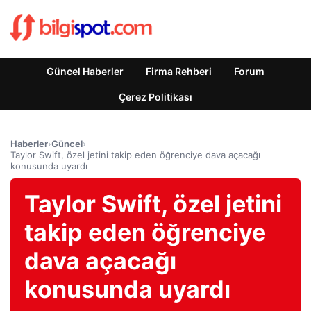
Güncel Haberler
Firma Rehberi
Forum
Çerez Politikası
Haberler
›
Güncel
›
Taylor Swift, özel jetini takip eden öğrenciye dava açacağı
konusunda uyardı
Taylor Swift, özel jetini
takip eden öğrenciye
dava açacağı
konusunda uyardı