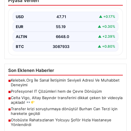
Piyasa Verileri
Çevre Dönüşüm
Hızla ilerleyen teknoloji doğrultusunda şirketler cihaz
sistemlerini sürekli zamanda değiştirmektedir. Yapılan
USD
47.71
▲ +0.17%
güncelleme süreçlerinde boşta…
EUR
55.19
▲ +0.30%
ALTIN
6648.0
▲ +2.39%
BTC
3087933
▲ +0.80%
Son Eklenen Haberler
Kelebek.Org İle Sanal İletişimin Seviyeli Adresi Ve Muhabbet
■
Deneyimi
Profesyonel IT Çözümleri hem de Çevre Dönüşüm
■
Celta Vigo, Altay Bayındır transferini dikkat çeken bir videoyla
■
açıkladı!
Transfer krizi soruşturmaya dönüştü! Burhan Can Terzi için
■
harekete geçildi
Otobüste Rahatsızlanan Yolcuyu Şoför Hızla Hastaneye
■
Yönlendirdi