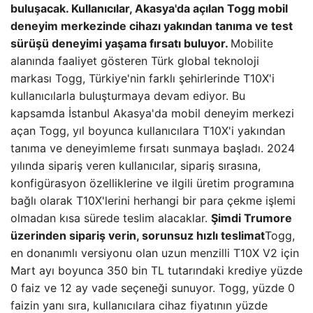
buluşacak. Kullanıcılar, Akasya'da açılan Togg mobil
deneyim merkezinde cihazı yakından tanıma ve test
sürüşü deneyimi yaşama fırsatı buluyor.
Mobilite
alanında faaliyet gösteren Türk global teknoloji
markası Togg, Türkiye'nin farklı şehirlerinde T10X'i
kullanıcılarla buluşturmaya devam ediyor. Bu
kapsamda İstanbul Akasya'da mobil deneyim merkezi
açan Togg, yıl boyunca kullanıcılara T10X'i yakından
tanıma ve deneyimleme fırsatı sunmaya başladı. 2024
yılında sipariş veren kullanıcılar, sipariş sırasına,
konfigürasyon özelliklerine ve ilgili üretim programına
bağlı olarak T10X'lerini herhangi bir para çekme işlemi
olmadan kısa sürede teslim alacaklar.
Şimdi Trumore
üzerinden sipariş verin, sorunsuz hızlı teslimat
Togg,
en donanımlı versiyonu olan uzun menzilli T10X V2 için
Mart ayı boyunca 350 bin TL tutarındaki krediye yüzde
0 faiz ve 12 ay vade seçeneği sunuyor. Togg, yüzde 0
faizin yanı sıra, kullanıcılara cihaz fiyatının yüzde