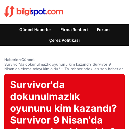
Güncel Haberler
Firma Rehberi
Forum
Çerez Politikası
Haberler
›
Güncel
›
Survivor'da dokunulmazlık oyununu kim kazandı? Survivor 9
Nisan'da eleme adayı kim oldu? – TV rehberindeki en son haberler
Survivor'da
dokunulmazlık
oyununu kim kazandı?
Survivor 9 Nisan'da