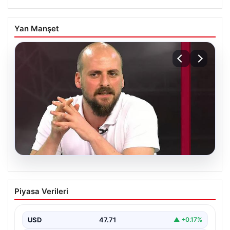
Yan Manşet
06.08.2026
Transfer krizi soruşturmaya dönüştü!
Piyasa Verileri
Burhan Can Terzi için harekete geçildi
USD
47.71
▲ +0.17%