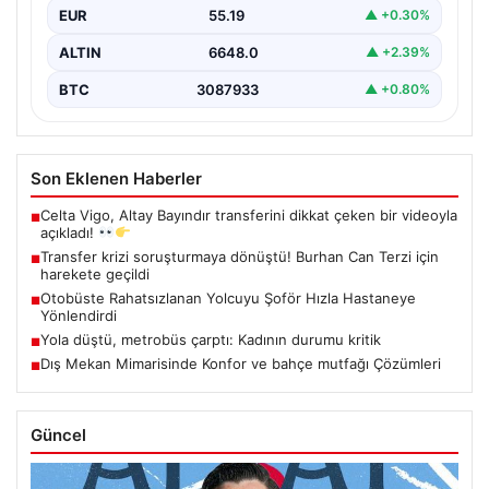
EUR
55.19
▲ +0.30%
ALTIN
6648.0
▲ +2.39%
BTC
3087933
▲ +0.80%
Son Eklenen Haberler
Celta Vigo, Altay Bayındır transferini dikkat çeken bir videoyla
■
açıkladı!
Transfer krizi soruşturmaya dönüştü! Burhan Can Terzi için
■
harekete geçildi
Otobüste Rahatsızlanan Yolcuyu Şoför Hızla Hastaneye
■
Yönlendirdi
Yola düştü, metrobüs çarptı: Kadının durumu kritik
■
Dış Mekan Mimarisinde Konfor ve bahçe mutfağı Çözümleri
■
Güncel