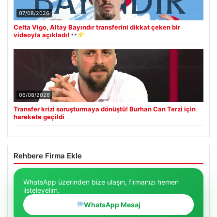
07/08/2026
Celta Vigo, Altay Bayındır transferini dikkat çeken bir
videoyla açıkladı!
06/08/2026
Transfer krizi soruşturmaya dönüştü! Burhan Can Terzi için
harekete geçildi
Rehbere Firma Ekle
WhatsApp üzerinden bize ulaşın, firmanızı hemen
listeleyelim.
WhatsApp Mesaj