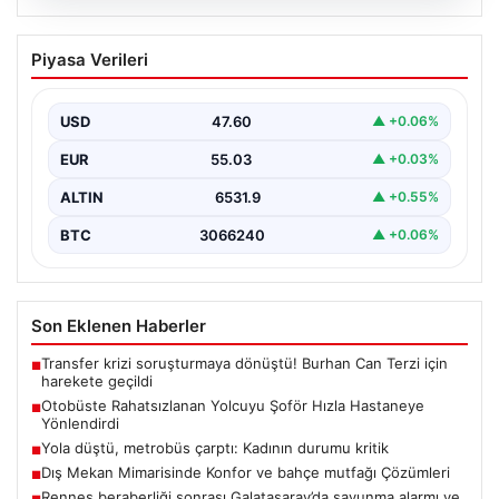
04.08.2026
Yola düştü, metrobüs çarptı: Kadının
Piyasa Verileri
durumu kritik
USD
47.60
▲ +0.06%
EUR
55.03
▲ +0.03%
ALTIN
6531.9
▲ +0.55%
BTC
3066240
▲ +0.06%
Son Eklenen Haberler
Transfer krizi soruşturmaya dönüştü! Burhan Can Terzi için
■
harekete geçildi
Otobüste Rahatsızlanan Yolcuyu Şoför Hızla Hastaneye
■
Yönlendirdi
Yola düştü, metrobüs çarptı: Kadının durumu kritik
■
Dış Mekan Mimarisinde Konfor ve bahçe mutfağı Çözümleri
■
Rennes beraberliği sonrası Galatasaray’da savunma alarmı ve
■