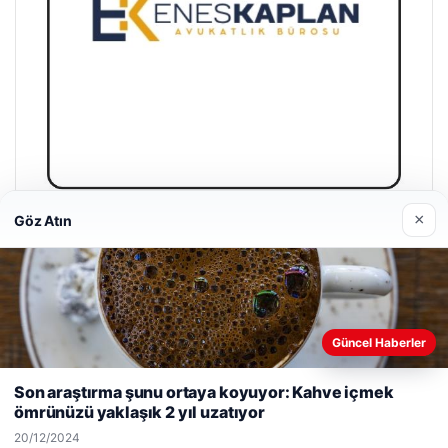
×
Göz Atın
Enes Kaplan Avukatlık Bürosu
28/04/2026
Güncel Haberler
Web sitemizi nasıl kullandığınızı daha iyi anlayabilmek,
deneyiminizi kişiselleştirmek ve geliştirmek amacıyla çerezler
Son araştırma şunu ortaya koyuyor: Kahve içmek
kullanıyoruz.
Çerez Politikamız
ömrünüzü yaklaşık 2 yıl uzatıyor
© 2026 Bilgi Spot – Güncel Haberler
Reddet
Kabul Et
20/12/2024