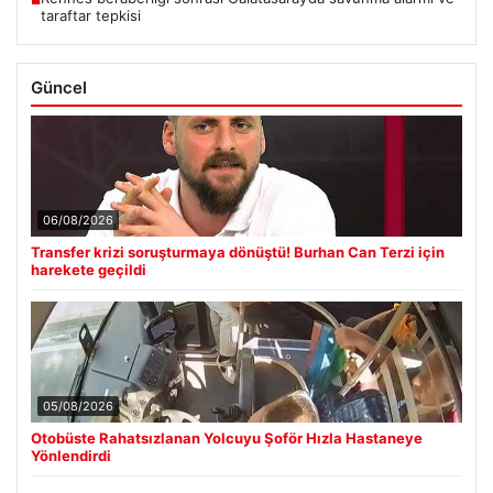
taraftar tepkisi
Güncel
06/08/2026
Transfer krizi soruşturmaya dönüştü! Burhan Can Terzi için
harekete geçildi
05/08/2026
Otobüste Rahatsızlanan Yolcuyu Şoför Hızla Hastaneye
Yönlendirdi