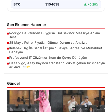
BTC
3104638
▲ +0.20%
Son Eklenen Haberler
Rodrigo De Paul’den Duygusal Gol Sevinci: Messi’ye Anlamlı
■
Jest
25 Mayıs Petrol Fiyatları Güncel Durum ve Analizler
■
Kelebek.Org İle Sanal İletişimin Seviyeli Adresi Ve Muhabbet
■
Deneyimi
Profesyonel IT Çözümleri hem de Çevre Dönüşüm
■
Celta Vigo, Altay Bayındır transferini dikkat çeken bir videoyla
■
açıkladı!
Güncel